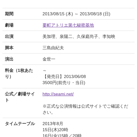
期間
2013/08/15 (木) ～ 2013/08/18 (日)
劇場
要町アトリエ第七秘密基地
出演
美加理、泉陽二、久保庭尚子、李知映
脚本
三島由紀夫
演出
金世一
料金（1枚あた
～
り）
【発売日】2013/06/08
3500円(前売り・当日)
公式／劇場サイ
http://seami.net/
ト
※正式な公演情報は公式サイトでご確認くだ
さい。
タイムテーブル
2013年8月
15日(木)20時
16日(金)15時／20時