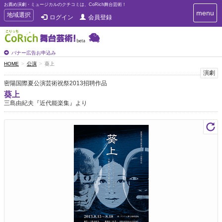
お薦め演劇・ミュージカルのクチコミは、CoRich舞台芸術！
T
menu
T
地域選択
ログイン
会員登録
o
o
g
g
g
g
l
l
バナー広告お申込み
e
e
HOME
公演
葵上
n
n
演劇
a
a
v
密陽国際夏公演芸術祝祭2013招聘作品
i
v
葵上
g
i
三島由紀夫『近代能楽集』より
a
g
t
a
i
t
o
n
i
o
n