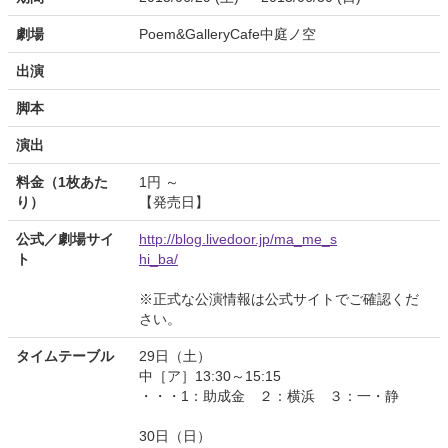
劇場
Poem&GalleryCafe中庭ノ空
出演
脚本
演出
料金（1枚あた
1円 ～
り）
【発売日】
公式／劇場サイ
http://blog.livedoor.jp/ma_me_s
ト
hi_ba/
※正式な公演情報は公式サイトでご確認くだ
さい。
タイムテーブル
29日（土）
中［ア］13:30～15:15
・・・1：助成金 ２：横浜 ３：一・静
30日（日）