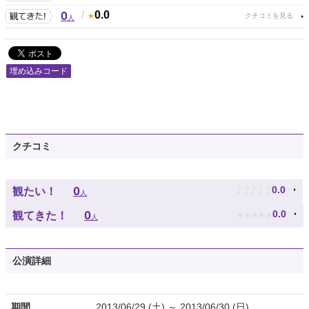
0
/
0.0
人
埋め込みコード
クチコミ
♪
♪
♪
♪
♪
0
0.0
観たい！
人
★
★
★
★
★
0
0.0
観てきた！
人
公演詳細
期間
2013/06/29 (土) ～ 2013/06/30 (日)