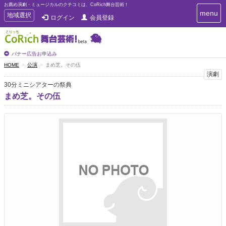
お薦め演劇・ミュージカルのクチコミは、CoRich舞台芸術！
T
menu
T
地域選択
ログイン
会員登録
o
o
g
g
g
g
l
l
バナー広告お申込み
e
e
HOME
公演
まめ芝。その伍
n
n
演劇
a
a
v
30分ミニシアターの祭典
i
v
まめ芝。その伍
g
i
a
g
t
a
i
t
o
n
i
o
n