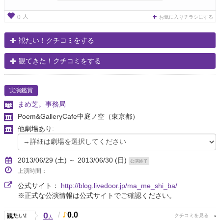
人
0
お気に入りチラシにする
観たい！クチコミをする
観てきた！クチコミをする
実演鑑賞
まめ芝。事務局
Poem&GalleryCafe中庭ノ空
（東京都）
他劇場あり:
2013/06/29 (土) ～ 2013/06/30 (日)
公演終了
上演時間：
公式サイト：
http://blog.livedoor.jp/ma_me_shi_ba/
※正式な公演情報は公式サイトでご確認ください。
0
/
0.0
人