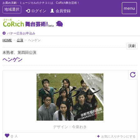
お薦め演劇・ミュージカルのクチコミは、CoRich舞台芸術！
T
menu
T
地域選択
ログイン
会員登録
o
o
g
g
g
g
l
l
バナー広告お申込み
e
e
HOME
公演
ヘンゲン
n
n
演劇
a
a
v
未熟者、第四回公演
i
v
ヘンゲン
g
i
a
g
t
a
i
t
o
n
i
o
n
デザイン：今泉わき
人
0
お気に入りチラシにする