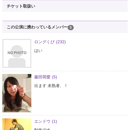
チケット取扱い
この公演に携わっているメンバー
5
ロングくび
(232)
はい
藤田萌愛
(5)
出ます 未熟者、！
エンドウ
(1)