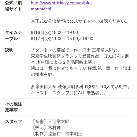
公式／劇
http://www.strikingly.com/mijuku
場サイト
monotachi
※正式な公演情報は公式サイトでご確認ください。
タイムテ
8月6日(火)15:00／19:00
ーブル
8月7日(水)11:00／15:00／19:00
説明
「タントンの部屋で」作・演出 三宅章太郎と、
東京学生映画祭グランプリ受賞作品「ぽんぽん」脚
本 木村暉による２作品同時上演！
演出は「我は何者であろうか 序章/第一章」作・演出
の橋本有紗。
多摩美術大学 映像演劇学科 現3年生 10人で活動中。
キャスト、スタッフ共にALL 未熟者、。
その他注
意事項
スタッフ
【音響】三宅章太郎
【照明】木村暉
【制作】遠藤裕 福本剛士