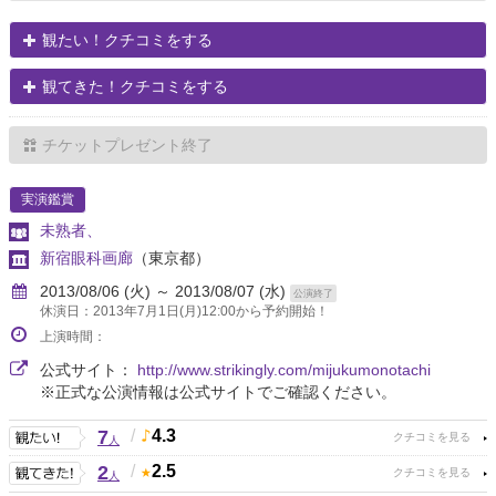
観たい！クチコミをする
観てきた！クチコミをする
チケットプレゼント終了
実演鑑賞
未熟者、
新宿眼科画廊
（東京都）
2013/08/06 (火) ～ 2013/08/07 (水)
公演終了
休演日：2013年7月1日(月)12:00から予約開始！
上演時間：
公式サイト：
http://www.strikingly.com/mijukumonotachi
※正式な公演情報は公式サイトでご確認ください。
7
/
4.3
人
2
/
2.5
人