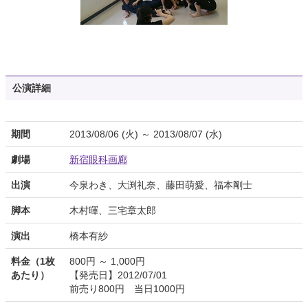
公演詳細
期間
2013/08/06 (火) ～ 2013/08/07 (水)
劇場
新宿眼科画廊
出演
今泉わき、大渕礼奈、藤田萌愛、福本剛士
脚本
木村暉、三宅章太郎
演出
橋本有紗
料金（1枚
800円 ～ 1,000円
あたり）
【発売日】2012/07/01
前売り800円 当日1000円