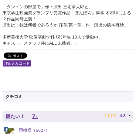
「タントンの部屋で」作・演出 三宅章太郎と、
東京学生映画祭グランプリ受賞作品「ぽんぽん」脚本 木村暉による
２作品同時上演！
演出は「我は何者であろうか 序章/第一章」作・演出の橋本有紗。
多摩美術大学 映像演劇学科 現3年生 10人で活動中。
キャスト、スタッフ共にALL 未熟者、。
埋め込みコード
クチコミ
♪
♪
♪
♪
♪
7
4.3
観たい！
人
雨模様（5627）