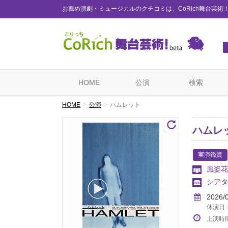
お薦め演劇・ミュージカルのクチコミは、CoRich舞台芸術
HOME
公演
検索
HOME
公演
ハムレット
ハムレ
実演鑑賞
風姿花
シアタ
2026/
休演日：
上演時