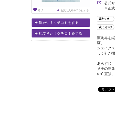
公式
※正式
人
0
お気に入りチラシにする
観たい！クチコミをする
観てきた！クチコミをする
演劇界を縦
画。
シェイクス
しく引き摺
あらすじ
父王の急死
の亡霊は、