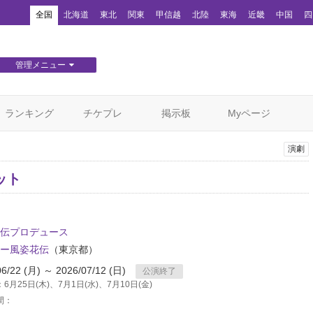
！
全国
北海道
東北
関東
甲信越
北陸
東海
近畿
中国
四
管理メニュー
団体WEBサイト管理
顧客管理
ランキング
チケプレ
掲示板
Myページ
演劇
ット
伝プロデュース
ー風姿花伝
（東京都）
06/22 (月) ～ 2026/07/12 (日)
公演終了
6月25日(木)、7月1日(水)、7月10日(金)
間：