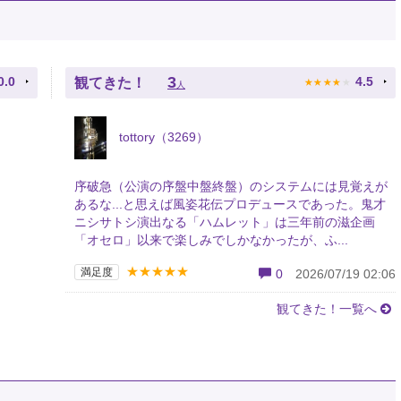
★
★
★
★
★
3
0.0
4.5
観てきた！
人
tottory（3269）
序破急（公演の序盤中盤終盤）のシステムには見覚えが
あるな...と思えば風姿花伝プロデュースであった。鬼才
ニシサトシ演出なる「ハムレット」は三年前の滋企画
「オセロ」以来で楽しみでしかなかったが、ふ...
★★★★★
満足度
0
2026/07/19 02:06
観てきた！一覧へ