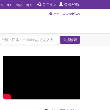
ログイン
会員登録
国
九州
沖縄
海外
バナー広告お申込み
公演検索