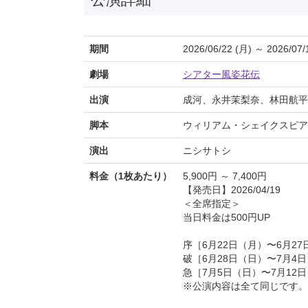
期間
2026/06/22 (月) ～ 2026/07/
劇場
シアター風姿花伝
出演
成河、永井茉梨奈、林田航平
脚本
ウィリアム・シェイクスピ
演出
ニシサトシ
料金（1枚あたり）
5,900円 ～ 7,400円
【発売日】2026/04/19
＜全席指定＞
当日料金は500円UP
序［6月22日（月）〜6月27
破［6月28日（日）〜7月4日
急［7月5日（日）〜7月12日
※公演内容は全て同じです。