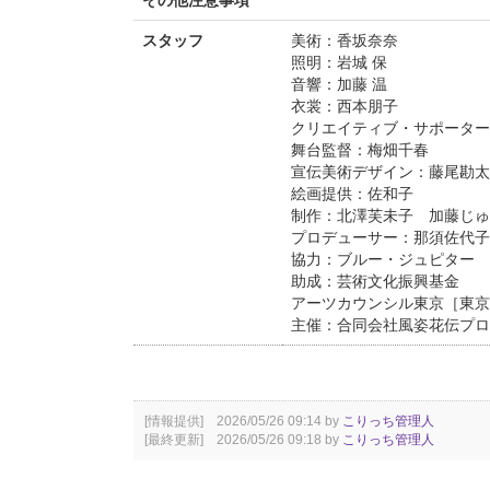
スタッフ
美術：香坂奈奈
照明：岩城 保
音響：加藤 温
衣裳：西本朋子
クリエイティブ・サポーター
舞台監督：梅畑千春
宣伝美術デザイン：藤尾勘太
絵画提供：佐和子
制作：北澤芙未子 加藤じゅ
プロデューサー：那須佐代子
協力：ブルー・ジュピター
助成：芸術文化振興基金
アーツカウンシル東京［東京
主催：合同会社風姿花伝プロ
[情報提供] 2026/05/26 09:14 by
こりっち管理人
[最終更新] 2026/05/26 09:18 by
こりっち管理人