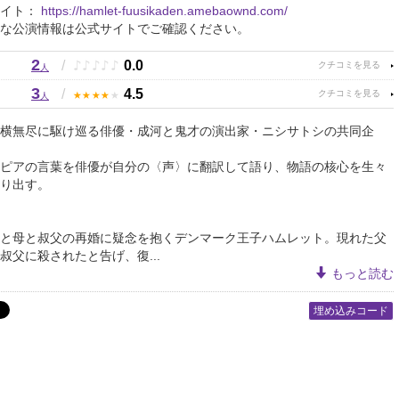
サイト：
https://hamlet-fuusikaden.amebaownd.com/
な公演情報は公式サイトでご確認ください。
2
♪
♪
♪
♪
♪
/
0.0
人
3
★
★
★
★
★
/
4.5
人
横無尽に駆け巡る俳優・成河と鬼才の演出家・ニシサトシの共同企
ピアの言葉を俳優が自分の〈声〉に翻訳して語り、物語の核心を生々
り出す。
と母と叔父の再婚に疑念を抱くデンマーク王子ハムレット。現れた父
叔父に殺されたと告げ、復...
もっと読む
埋め込みコード