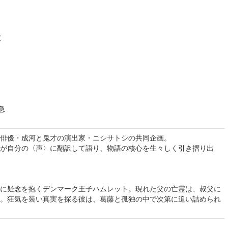
破
 急
俳優・成河と鬼才の演出家・ニシサトシの共同企画。
が自分の〈声〉に翻訳して語り、物語の核心を生々しく引き摺り出
に疑念を抱くデンマーク王子ハムレット。現れた父の亡霊は、叔父に
。狂気を装い真実を探る彼は、葛藤と孤独の中で次第に追い詰められ