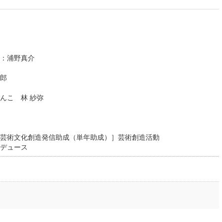
：浦野真介
郎
んこ 林 紗弥
芸術文化創造発信助成（単年助成）］芸術創造活動
デュース