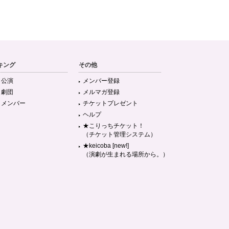
キング
その他
目公演
メンバー登録
目劇団
メルマガ登録
目メンバー
チケットプレゼント
ヘルプ
★こりっちチケット！
（チケット管理システム）
★keicoba [new!]
（演劇が生まれる場所から。）