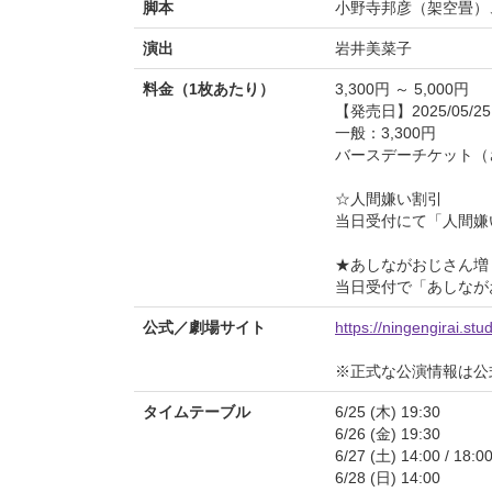
脚本
小野寺邦彦（架空畳）
演出
岩井美菜子
料金（1枚あたり）
3,300円 ～ 5,000円
【発売日】2025/05/25
一般：3,300円
バースデーチケット（さ
☆人間嫌い割引
当日受付にて「人間嫌
★あしながおじさん増
当日受付で「あしなが
公式／劇場サイト
https://ningengirai.stud
※正式な公演情報は公
タイムテーブル
6/25 (木) 19:30
6/26 (金) 19:30
6/27 (土) 14:00 / 18:0
6/28 (日) 14:00