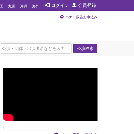
ログイン
会員登録
国
九州
沖縄
海外
バナー広告お申込み
公演検索