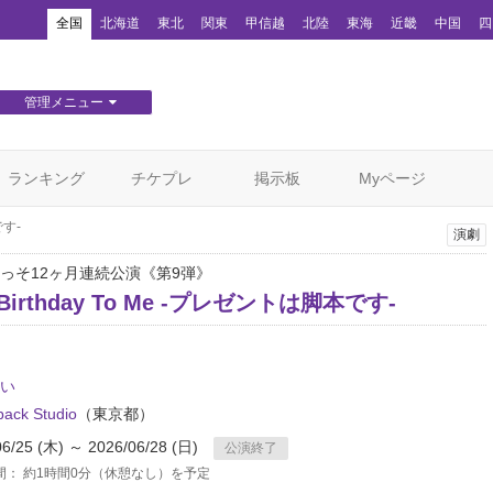
！
全国
北海道
東北
関東
甲信越
北陸
東海
近畿
中国
四
管理メニュー
団体WEBサイト管理
顧客管理
ランキング
チケプレ
掲示板
Myページ
です-
演劇
っそ12ヶ月連続公演《第9弾》
 Birthday To Me -プレゼントは脚本です-
い
ack Studio
（東京都）
06/25 (木) ～ 2026/06/28 (日)
公演終了
間： 約1時間0分（休憩なし）を予定