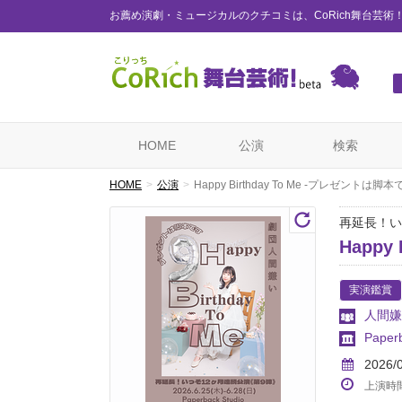
お薦め演劇・ミュージカルのクチコミは、CoRich舞台芸術
HOME
公演
検索
HOME
公演
Happy Birthday To Me -プレゼントは脚本
再延長！い
Happy
実演鑑賞
人間嫌
Paperb
2026/
上演時