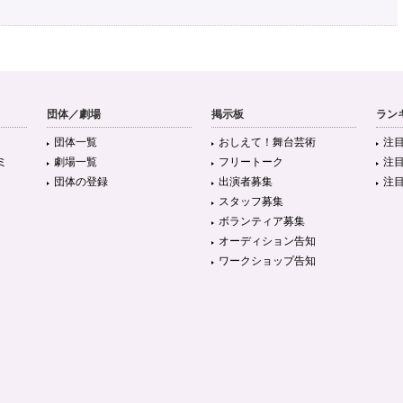
団体／劇場
掲示板
ラン
団体一覧
おしえて！舞台芸術
注
ミ
劇場一覧
フリートーク
注
団体の登録
出演者募集
注
スタッフ募集
ボランティア募集
オーディション告知
ワークショップ告知