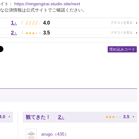
サイト：
https://ningengirai.studio.site/next
な公演情報は公式サイトでご確認ください。
1
♪
♪
♪
♪
♪
/
4.0
人
2
★
★
★
★
★
/
3.5
人
埋め込みコード
★
★
★
★
★
2
4.0
3.5
観てきた！
人
arugo（435）