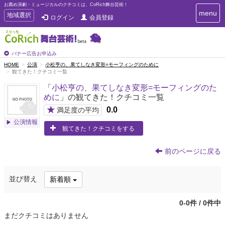
お薦め演劇・ミュージカルのクチコミは、CoRich舞台芸術！
T
menu
T
地域選択
ログイン
会員登録
o
o
g
g
g
g
l
l
バナー広告お申込み
e
e
HOME
公演
小松亨の、果てしなき変形=モーフィングのために
n
観てきた！クチコミ一覧
n
a
a
v
「
小松亨の、果てしなき変形=モーフィングのた
i
v
めに
」の観てきた！クチコミ一覧
g
i
a
★
0.0
満足度の平均
g
t
公演情報
a
i
観てきた！クチコミをする
t
o
n
i
前のページに戻る
o
n
並び替え
新着順
0-0件 / 0件中
まだクチコミはありません