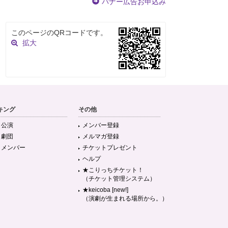
バナー広告お申込み
このページのQRコードです。
拡大
キング
その他
目公演
メンバー登録
目劇団
メルマガ登録
目メンバー
チケットプレゼント
ヘルプ
★こりっちチケット！
（チケット管理システム）
★keicoba [new!]
（演劇が生まれる場所から。）