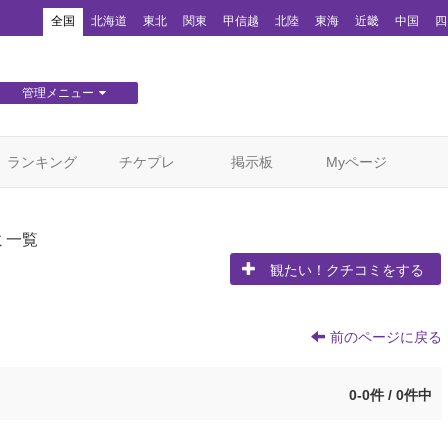
！
全国
北海道
東北
関東
甲信越
北陸
東海
近畿
中国
四
管理メニュー
団体WEBサイト管理
顧客管理
ランキング
チケプレ
掲示板
Myページ
ミ一覧
観たい！クチコミをする
前のページに戻る
0-0件 / 0件中