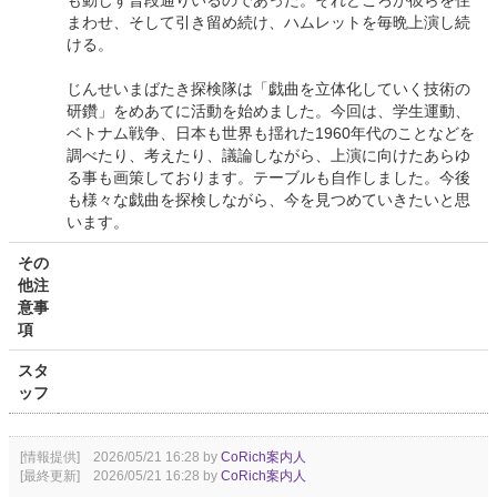
も動じず普段通りいるのであった。それどころか彼らを住
まわせ、そして引き留め続け、ハムレットを毎晩上演し続
ける。
じんせいまばたき探検隊は「戯曲を立体化していく技術の
研鑽」をめあてに活動を始めました。今回は、学生運動、
ベトナム戦争、日本も世界も揺れた1960年代のことなどを
調べたり、考えたり、議論しながら、上演に向けたあらゆ
る事も画策しております。テーブルも自作しました。今後
も様々な戯曲を探検しながら、今を見つめていきたいと思
います。
その
他注
意事
項
スタ
ッフ
[情報提供] 2026/05/21 16:28 by
CoRich案内人
[最終更新] 2026/05/21 16:28 by
CoRich案内人