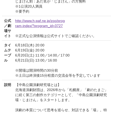
じまけん割：あだ名が「じまけん」の方無料
※1公演20人満員
※要予約
公式
http://www.h-paf.ne.jp/zoo/prog
／劇
ram-index/?program_id=3727
場サ
イト
※正式な公演情報は公式サイトでご確認ください。
タイ
6月18日(木) 20:00
ムテ
6月19日(金) 20:00
ーブ
6月20日(土) 11:00／14:00／17:00
ル
6月21日(日) 13:00／16:00
※開場は開演時間の30分前
※土日は終演後15分程度の交流会等を予定しています
説明
【中島公園演劇研究場とは】
北海道演劇財団は、2026年から「札幌座」「劇のたまご」
に続く第三の創作カテゴリーとして、「中島公園演劇研究
場・じまけん」をスタートします。
演劇の本質について思考を巡らせ、対話できる「場」。特