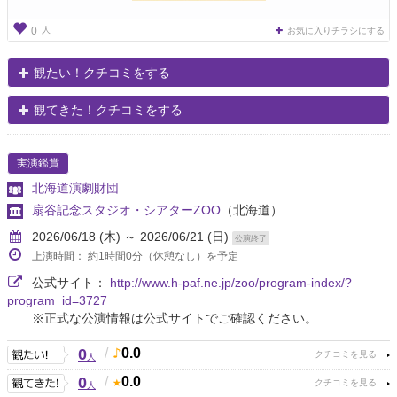
人
0
お気に入りチラシにする
観たい！クチコミをする
観てきた！クチコミをする
実演鑑賞
北海道演劇財団
扇谷記念スタジオ・シアターZOO
（北海道）
2026/06/18 (木) ～ 2026/06/21 (日)
公演終了
上演時間： 約1時間0分（休憩なし）を予定
公式サイト：
http://www.h-paf.ne.jp/zoo/program-index/?
program_id=3727
※正式な公演情報は公式サイトでご確認ください。
0
/
0.0
人
0
/
0.0
人