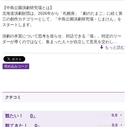
【中島公園演劇研究場とは】
北海道演劇財団は、2026年から「札幌座」「劇のたまご」に続く第
三の創作カテゴリーとして、「中島公園演劇研究場・じまけん」を
スタートします。
演劇の本質について思考を巡らせ、対話できる「場」。特定のリー
ダーが導くのではなく、集まった人々が自立して意見を交わし...
もっと読む
埋め込みコード
クチコミ
♪
♪
♪
♪
♪
0
0.0
観たい！
人
★
★
★
★
★
0
0.0
観てきた！
人