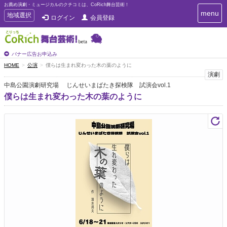
お薦め演劇・ミュージカルのクチコミは、CoRich舞台芸術！
T
menu
T
地域選択
ログイン
会員登録
o
o
g
g
g
g
l
l
バナー広告お申込み
e
e
HOME
公演
僕らは生まれ変わった木の葉のように
n
n
演劇
a
a
v
中島公園演劇研究場 じんせいまばたき探検隊 試演会vol.1
i
v
僕らは生まれ変わった木の葉のように
g
i
a
g
t
a
i
t
o
n
i
o
n