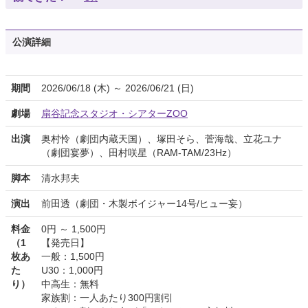
公演詳細
期間
2026/06/18 (木) ～ 2026/06/21 (日)
劇場
扇谷記念スタジオ・シアターZOO
出演
奥村怜（劇団内蔵天国）、塚田そら、菅海哉、立花ユナ
（劇団宴夢）、田村咲星（RAM-TAM/23Hz）
脚本
清水邦夫
演出
前田透（劇団・木製ボイジャー14号/ヒュー妄）
料金
0円 ～ 1,500円
（1
【発売日】
枚あ
一般：1,500円
た
U30：1,000円
り）
中高生：無料
家族割：一人あたり300円割引