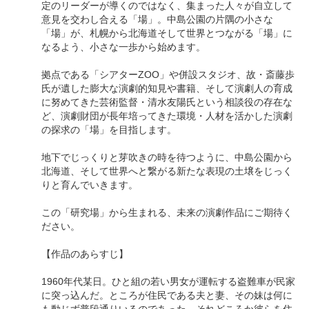
定のリーダーが導くのではなく、集まった人々が自立して
意見を交わし合える「場」。中島公園の片隅の小さな
「場」が、札幌から北海道そして世界とつながる「場」に
なるよう、小さな一歩から始めます。
拠点である「シアターZOO」や併設スタジオ、故・斎藤歩
氏が遺した膨大な演劇的知見や書籍、そして演劇人の育成
に努めてきた芸術監督・清水友陽氏という相談役の存在な
ど、演劇財団が長年培ってきた環境・人材を活かした演劇
の探求の「場」を目指します。
地下でじっくりと芽吹きの時を待つように、中島公園から
北海道、そして世界へと繋がる新たな表現の土壌をじっく
りと育んでいきます。
この「研究場」から生まれる、未来の演劇作品にご期待く
ださい。
【作品のあらすじ】
1960年代某日。ひと組の若い男女が運転する盗難車が民家
に突っ込んだ。ところが住民である夫と妻、その妹は何に