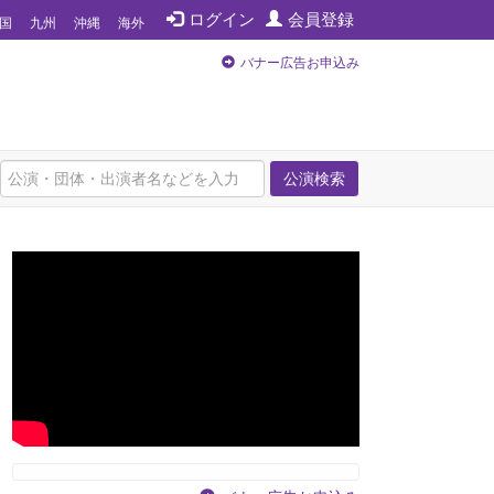
ログイン
会員登録
国
九州
沖縄
海外
バナー広告お申込み
公演検索