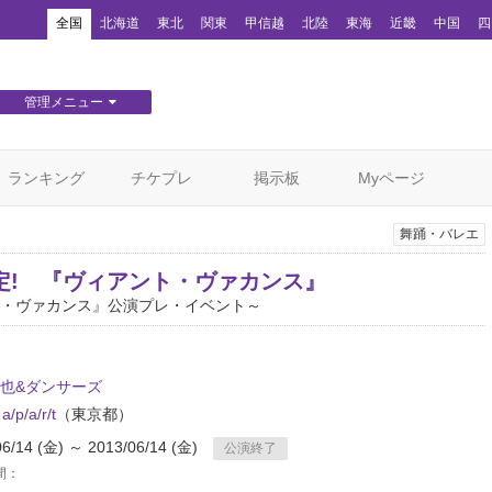
！
全国
北海道
東北
関東
甲信越
北陸
東海
近畿
中国
四
管理メニュー
団体WEBサイト管理
顧客管理
ランキング
チケプレ
掲示板
Myページ
舞踊・バレエ
定! 『ヴィアント・ヴァカンス』
・ヴァカンス』公演プレ・イベント～
也&ダンサーズ
a/p/a/r/t
（東京都）
06/14 (金) ～ 2013/06/14 (金)
公演終了
間：