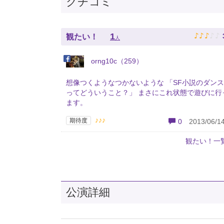
クチコミ
♪
♪
♪
♪
♪
1
観たい！
人
orng10c（259）
想像つくようなつかないような 「SF小説のダン
ってどういうこと？」 まさにこれ状態で遊びに行
ます。
♪♪♪
期待度
0
2013/06/14
観たい！一
公演詳細