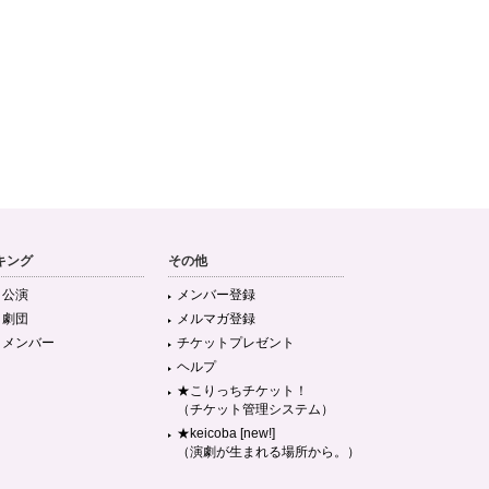
キング
その他
目公演
メンバー登録
目劇団
メルマガ登録
目メンバー
チケットプレゼント
ヘルプ
★こりっちチケット！
（チケット管理システム）
★keicoba [new!]
（演劇が生まれる場所から。）