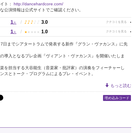
サイト：
http://dancehardcore.com/
な公演情報は公式サイトでご確認ください。
1
♪
♪
♪
♪
♪
/
3.0
人
1
★
★
★
★
★
/
1.0
人
ら7日までシアタートラムで発表する新作『グラン・ヴァカンス』に先
の導入となるプレ企画『ヴィアント・ヴァカンス』を開催いたしま
楽を担当する大谷能生（音楽家・批評家）の演奏をフィーチャーし
ンスとトーク・プログラムによるプレ・イベント。
もっと読む
埋め込みコード