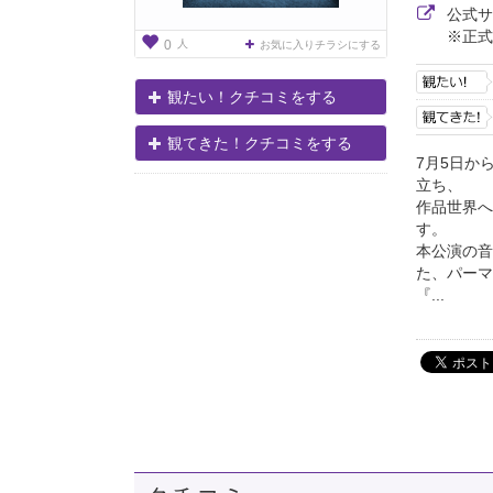
公式
※正式
人
0
お気に入りチラシにする
観たい！クチコミをする
観てきた！クチコミをする
7月5日か
立ち、
作品世界へ
す。
本公演の音
た、パーマ
『...