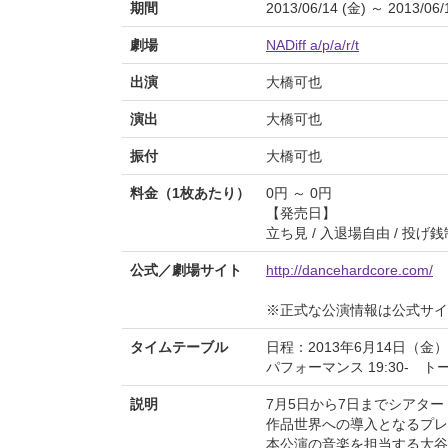
期間
2013/06/14 (金) ～ 2013/06/
劇場
NADiff a/p/a/r/t
出演
大橋可也
演出
大橋可也
振付
大橋可也
料金（1枚あたり）
0円 ～ 0円
【発売日】
立ち見 / 入退場自由 / 投げ銭
公式／劇場サイト
http://dancehardcore.com/
※正式な公演情報は公式サ
タイムテーブル
日程：2013年6月14日（金）
パフォーマンス 19:30- トーク
説明
7月5日から7日までシアタ
作品世界への導入となるプレ
本公演の音楽を担当する大谷