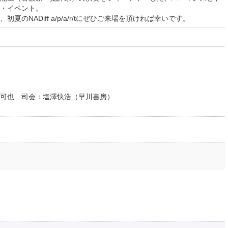
・イベント。
のNADiff a/p/a/r/tにぜひご来場を頂ければ幸いです。
可也 司会：塩澤快浩（早川書房）