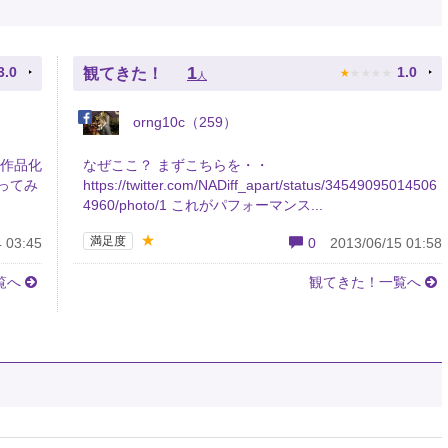
★
★
★
★
★
1
3.0
1.0
観てきた！
人
orng10c（259）
ス作品化
なぜここ？ まずこちらを・・
ってみ
https://twitter.com/NADiff_apart/status/34549095014506
4960/photo/1 これがパフォーマンス...
★
満足度
 03:45
0
2013/06/15 01:58
覧へ
観てきた！一覧へ