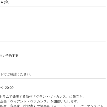
14 (金)
制 / 予約不要
イトでご確認ください。
 20:00-
ートラムで発表する新作『グラン・ヴァカンス』に先立ち、
企画『ヴィアント・ヴァカンス』を開催いたします。
能生（音楽家・批評家）の演奏をフィーチャーした、パーマンスとト