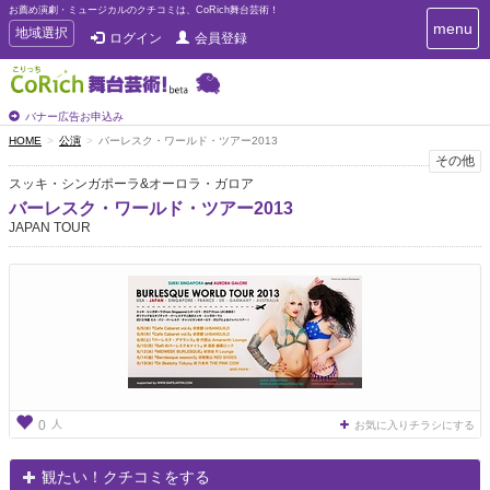
お薦め演劇・ミュージカルのクチコミは、CoRich舞台芸術！
T
menu
T
地域選択
ログイン
会員登録
o
o
g
g
g
g
l
l
バナー広告お申込み
e
e
HOME
公演
バーレスク・ワールド・ツアー2013
n
n
その他
a
a
v
スッキ・シンガポーラ&オーロラ・ガロア
i
v
バーレスク・ワールド・ツアー2013
g
i
JAPAN TOUR
a
g
t
a
i
t
o
n
i
o
n
人
0
お気に入りチラシにする
観たい！クチコミをする