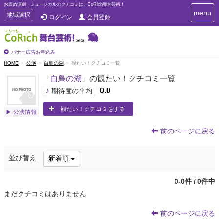
お薦め演劇・ミュージカルのクチコミは、CoRich舞台芸術！
T
menu
T
地域選択
ログイン
会員登録
o
o
g
g
g
g
l
l
バナー広告お申込み
e
e
HOME
公演
白鳥の湖
観たい！クチコミ一覧
n
n
a
「
白鳥の湖
」の観たい！クチコミ一覧
a
v
i
v
♪
0.0
期待度の平均
g
i
a
観たい！クチコミをする
g
公演情報
t
a
i
t
o
前のページに戻る
n
i
o
並び替え
新着順
n
0-0件 / 0件中
まだクチコミはありません
前のページに戻る