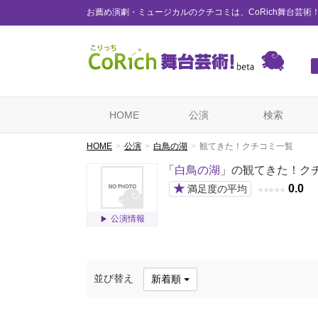
お薦め演劇・ミュージカルのクチコミは、CoRich舞台芸術
HOME
公演
検索
HOME
公演
白鳥の湖
観てきた！クチコミ一覧
「
白鳥の湖
」の観てきた！ク
★
0.0
満足度の平均
★
★
★
★
★
公演情報
並び替え
新着順