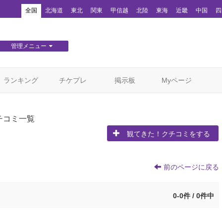
！
全国
北海道
東北
関東
甲信越
北陸
東海
近畿
中国
四
管理メニュー
団体WEBサイト管理
顧客管理
ランキング
チケプレ
掲示板
Myページ
チコミ一覧
観てきた！クチコミをする
前のページに戻る
0-0件 / 0件中