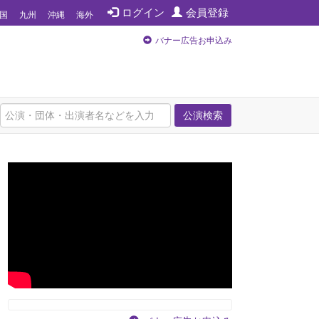
ログイン
会員登録
国
九州
沖縄
海外
バナー広告お申込み
公演検索