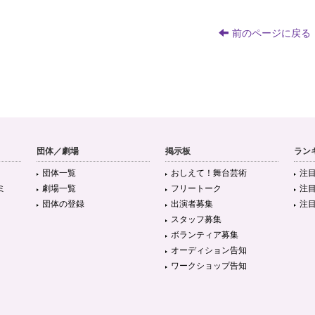
前のページに戻る
団体／劇場
掲示板
ラン
団体一覧
おしえて！舞台芸術
注
ミ
劇場一覧
フリートーク
注
団体の登録
出演者募集
注
スタッフ募集
ボランティア募集
オーディション告知
ワークショップ告知