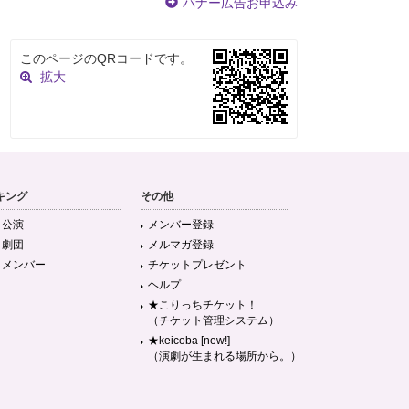
バナー広告お申込み
このページのQRコードです。
拡大
キング
その他
目公演
メンバー登録
目劇団
メルマガ登録
目メンバー
チケットプレゼント
ヘルプ
★こりっちチケット！
（チケット管理システム）
★keicoba [new!]
（演劇が生まれる場所から。）