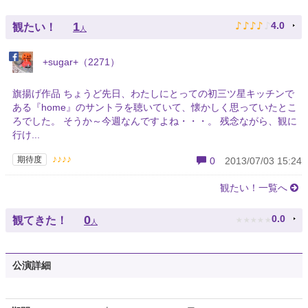
♪
♪
♪
♪
♪
1
4.0
観たい！
人
+sugar+（2271）
旗揚げ作品 ちょうど先日、わたしにとっての初三ツ星キッチンで
ある『home』のサントラを聴いていて、懐かしく思っていたとこ
ろでした。 そうか～今週なんですよね・・・。 残念ながら、観に
行け...
♪♪♪♪
期待度
0
2013/07/03 15:24
観たい！一覧へ
★
★
★
★
★
0
0.0
観てきた！
人
公演詳細