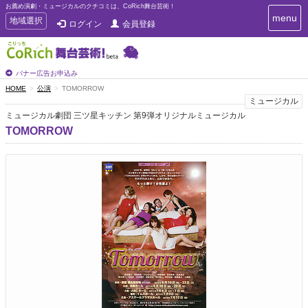
お薦め演劇・ミュージカルのクチコミは、CoRich舞台芸術！
T
menu
T
地域選択
ログイン
会員登録
o
o
g
g
g
g
l
l
バナー広告お申込み
e
e
HOME
公演
TOMORROW
n
n
ミュージカル
a
a
v
ミュージカル劇団 三ツ星キッチン 第9弾オリジナルミュージカル
i
v
TOMORROW
g
i
a
g
t
a
i
t
o
n
i
o
n