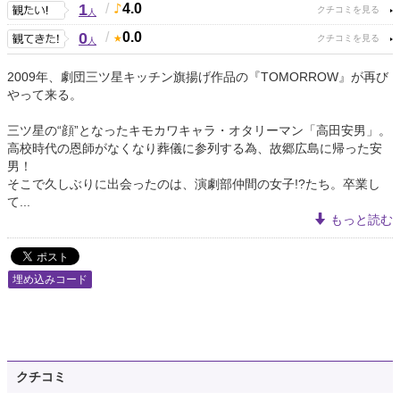
1
/
4.0
人
0
/
0.0
人
2009年、劇団三ツ星キッチン旗揚げ作品の『TOMORROW』が再び
やって来る。
三ツ星の“顔”となったキモカワキャラ・オタリーマン「高田安男」。
高校時代の恩師がなくなり葬儀に参列する為、故郷広島に帰った安
男！
そこで久しぶりに出会ったのは、演劇部仲間の女子!?たち。卒業し
て...
もっと読む
埋め込みコード
クチコミ