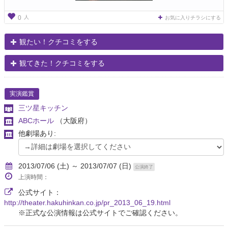
人
0
お気に入りチラシにする
観たい！クチコミをする
観てきた！クチコミをする
実演鑑賞
三ツ星キッチン
ABCホール
（大阪府）
他劇場あり:
2013/07/06 (土) ～ 2013/07/07 (日)
公演終了
上演時間：
公式サイト：
http://theater.hakuhinkan.co.jp/pr_2013_06_19.html
※正式な公演情報は公式サイトでご確認ください。