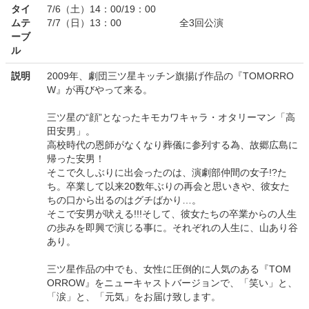
タイ
7/6（土）14：00/19：00
ムテ
7/7（日）13：00 全3回公演
ーブ
ル
説明
2009年、劇団三ツ星キッチン旗揚げ作品の『TOMORRO
W』が再びやって来る。
三ツ星の“顔”となったキモカワキャラ・オタリーマン「高
田安男」。
高校時代の恩師がなくなり葬儀に参列する為、故郷広島に
帰った安男！
そこで久しぶりに出会ったのは、演劇部仲間の女子!?た
ち。卒業して以来20数年ぶりの再会と思いきや、彼女た
ちの口から出るのはグチばかり…。
そこで安男が吠える!!!そして、彼女たちの卒業からの人生
の歩みを即興で演じる事に。それぞれの人生に、山あり谷
あり。
三ツ星作品の中でも、女性に圧倒的に人気のある『TOM
ORROW』をニューキャストバージョンで、「笑い」と、
「涙」と、「元気」をお届け致します。