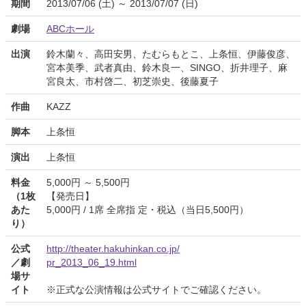
期間
2013/07/06 (土) ～ 2013/07/07 (日)
劇場
ABCホール
出演
鈴木蘭々、高田安男、たむらもとこ、上条恒、伊藤俊彦、
宮本美季、武者真由、鈴木良一、SINGO、折井理子、麻
宮良太、市村啓二、初芝崇史、後藤夏子
作曲
KAZZ
脚本
上条恒
演出
上条恒
料金
5,000円 ～ 5,500円
（1枚
【発売日】
あた
5,000円 / 1席 全席指 定・税込（当日5,500円）
り）
公式
http://theater.hakuhinkan.co.jp/
／劇
pr_2013_06_19.html
場サ
イト
※正式な公演情報は公式サイトでご確認ください。