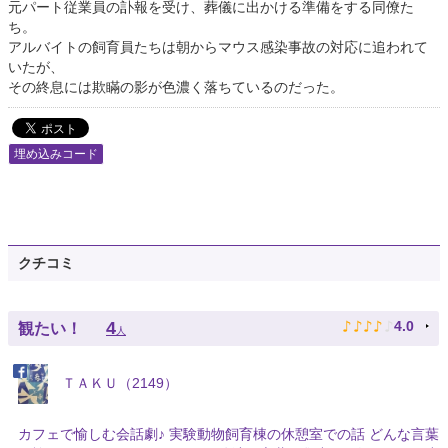
元パート従業員の訃報を受け、葬儀に出かける準備をする同僚た
ち。
アルバイトの飼育員たちは朝からマウス感染事故の対応に追われて
いたが、
その終息には欺瞞の影が色濃く落ちているのだった。
埋め込みコード
クチコミ
♪
♪
♪
♪
♪
4
4.0
観たい！
人
ＴＡＫＵ（2149）
カフェで愉しむ会話劇♪ 実験動物飼育棟の休憩室での話 どんな言葉