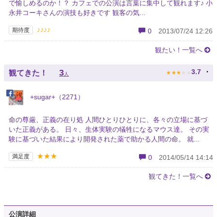
で愉しめるのか！？ カフェでの公演は言葉に集中して観れます♪ 小
永井コーキさんの演技も好きです 観客の気...
♪♪♪♪
期待度
0
2013/07/24 12:26
観たい！一覧へ
★
★
★
★
★
3
3.7
観てきた！
人
+sugar+（2271）
命の尊厳、正義の在り処 人間ひとりひとりに、各々の立場に基づ
いた正義がある。 日々、生体実験の犠牲になるマウス達。 その実
験に基づいた結果により開発された薬で助かる人間の命。 就...
★★★
満足度
0
2014/05/14 14:14
観てきた！一覧へ
公演詳細