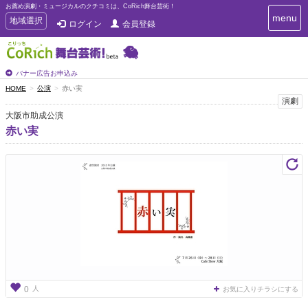
お薦め演劇・ミュージカルのクチコミは、CoRich舞台芸術！
T
menu
T
地域選択
ログイン
会員登録
o
o
g
g
g
g
l
l
バナー広告お申込み
e
e
HOME
公演
赤い実
n
n
演劇
a
a
v
大阪市助成公演
i
v
赤い実
g
i
a
g
t
a
i
t
o
n
i
o
n
人
0
お気に入りチラシにする