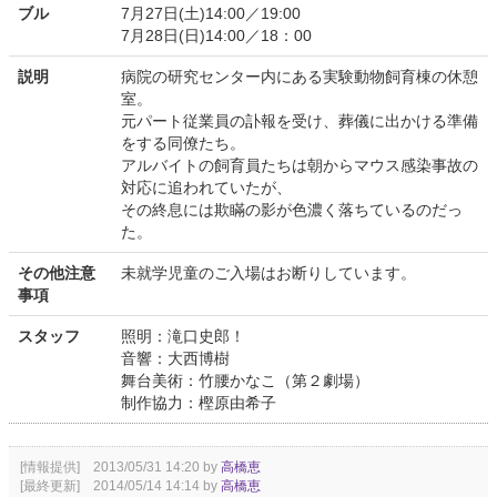
ブル
7月27日(土)14:00／19:00
7月28日(日)14:00／18：00
説明
病院の研究センター内にある実験動物飼育棟の休憩
室。
元パート従業員の訃報を受け、葬儀に出かける準備
をする同僚たち。
アルバイトの飼育員たちは朝からマウス感染事故の
対応に追われていたが、
その終息には欺瞞の影が色濃く落ちているのだっ
た。
その他注意
未就学児童のご入場はお断りしています。
事項
スタッフ
照明：滝口史郎！
音響：大西博樹
舞台美術：竹腰かなこ（第２劇場）
制作協力：樫原由希子
[情報提供] 2013/05/31 14:20 by
高橋恵
[最終更新] 2014/05/14 14:14 by
高橋恵