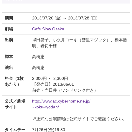
期間
2013/07/26 (金) ～ 2013/07/28 (日)
劇場
Cafe Slow Osaka
出演
得田晃子、小永井コーキ（彗星マジック）、橋本浩
明、岩切千穂
脚本
高橋恵
演出
高橋恵
料金（1枚
2,300円 ～ 2,300円
あたり）
【発売日】2013/06/01
前売・当日共（ワンドリンク付き）
公式／劇場
http://www.ac.cyberhome.ne.jp/
サイト
~koku-ryodan/
※正式な公演情報は公式サイトでご確認ください。
タイムテー
7月26日(金)19:30