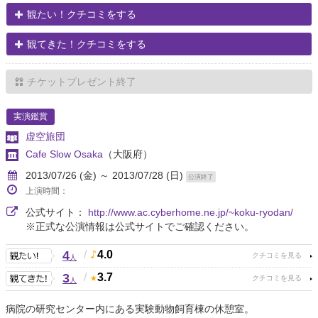
観たい！クチコミをする
観てきた！クチコミをする
チケットプレゼント終了
実演鑑賞
虚空旅団
Cafe Slow Osaka
（大阪府）
2013/07/26 (金) ～ 2013/07/28 (日)
公演終了
上演時間：
公式サイト：
http://www.ac.cyberhome.ne.jp/~koku-ryodan/
※正式な公演情報は公式サイトでご確認ください。
4
/
4.0
人
3
/
3.7
人
病院の研究センター内にある実験動物飼育棟の休憩室。