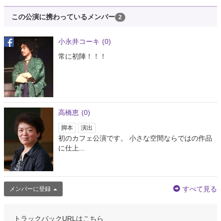
この公演に携わっているメンバー
2
小永井コーキ
(0)
常に初陣！！！
高橋恵
(0)
脚本
演出
初のカフェ公演です。 小さな空間ならではの作品
に仕上...
すべて見る
メンバーに登録
トラックバックURLはこちら