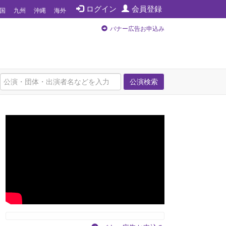
ログイン
会員登録
国
九州
沖縄
海外
バナー広告お申込み
公演検索