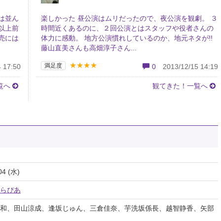
は並ん
楽しかった 昼公演はムリだったので、夜公演を観劇。 ３
以上前
時間近くあるのに、２回公演とはスタッフや役者さんの
売には
体力に感動。 地方公演慣れしているのか、地元ネタが!!
藤山直美さんも高畑淳子さん...
★★★★
満足度
 17:50
0
2013/12/15 14:19
覧へ
観てきた！一覧へ
04 (水)
らぴあ
和、田山涼成、逢坂じゅん、三倉佳奈、芋洗坂係長、越智静香、矢部