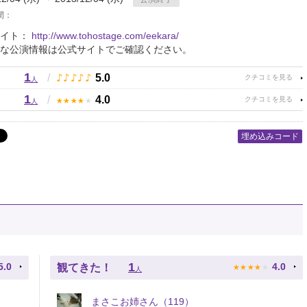
間：
サイト：
http://www.tohostage.com/eekara/
な公演情報は公式サイトでご確認ください。
1
♪
♪
♪
♪
♪
/
5.0
人
1
★
★
★
★
★
/
4.0
人
埋め込みコード
★
★
★
★
★
1
5.0
4.0
観てきた！
人
まさこお姉さん（119）