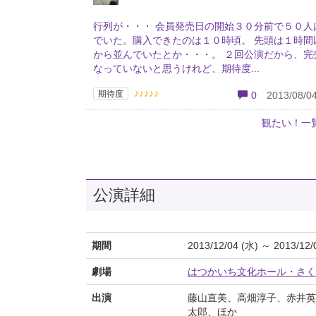
行列が・・・ 会員発売日の開始３０分前で５０人
でいた。購入できたのは１０時頃。 先頭は１時間
から並んでいたとか・・・。 ２回公演だから、完
なっていないと思うけれど、期待度...
♪♪♪♪♪
期待度
0
2013/08/04
観たい！一
公演詳細
期間
2013/12/04 (水) ～ 2013/12/
劇場
はつかいち文化ホール・さく
出演
藤山直美、高畑淳子、赤井英
太郎、ほか