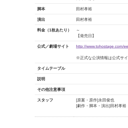
脚本
田村孝裕
演出
田村孝裕
料金（1枚あたり）
～
【発売日】
公式／劇場サイト
http://www.tohostage.com/ee
※正式な公演情報は公式サ
タイムテーブル
説明
その他注意事項
スタッフ
[原案・原作]永田俊也
[劇作・脚本・演出]田村孝裕