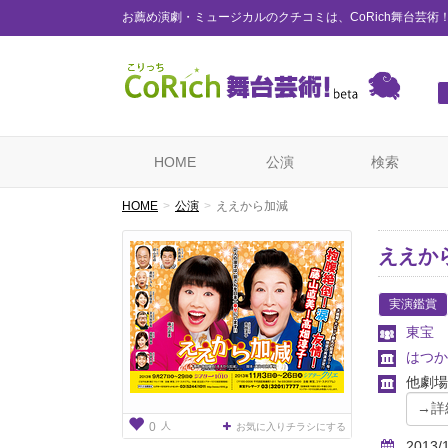
お薦め演劇・ミュージカルのクチコミは、CoRich舞台芸術
HOME
公演
検索
HOME
公演
ええから加減
ええか
実演鑑賞
東宝
はつか
他劇場
人
0
お気に入りチラシにする
2013/