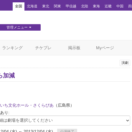
！
全国
北海道
東北
関東
甲信越
北陸
東海
近畿
中国
四
管理メニュー
団体WEBサイト管理
顧客管理
ランキング
チケプレ
掲示板
Myページ
演劇
ら加減
いち文化ホール・さくらぴあ
（広島県）
あり:
12/04 (水) ～ 2013/12/04 (水)
公演終了