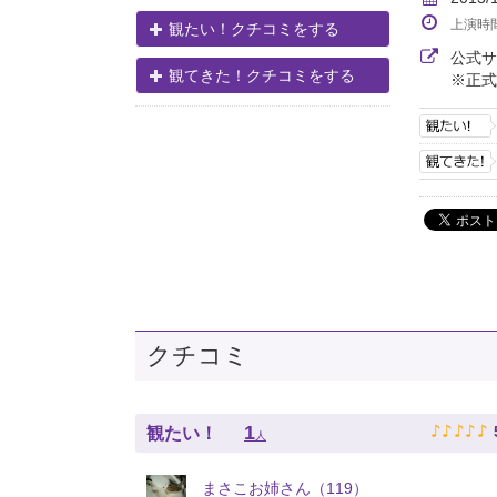
上演時
観たい！クチコミをする
公式
観てきた！クチコミをする
※正式
クチコミ
♪
♪
♪
♪
♪
1
観たい！
人
まさこお姉さん（119）