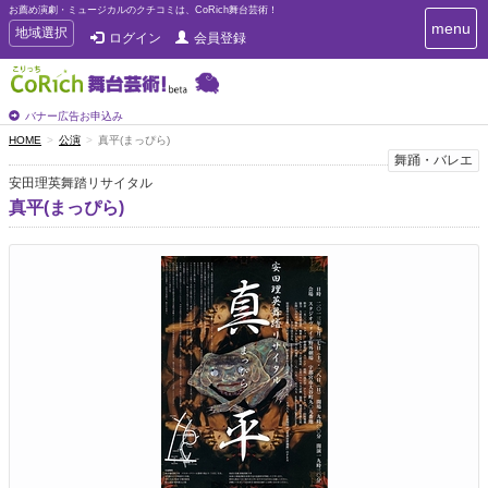
お薦め演劇・ミュージカルのクチコミは、CoRich舞台芸術！
T
menu
T
地域選択
ログイン
会員登録
o
o
g
g
g
g
l
l
バナー広告お申込み
e
e
HOME
公演
真平(まっぴら)
n
n
舞踊・バレエ
a
a
v
安田理英舞踏リサイタル
i
v
真平(まっぴら)
g
i
a
g
t
a
i
t
o
n
i
o
n