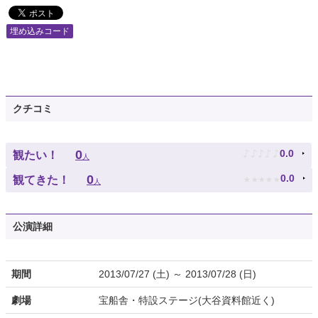
埋め込みコード
クチコミ
♪
♪
♪
♪
♪
0
0.0
観たい！
人
★
★
★
★
★
0
0.0
観てきた！
人
公演詳細
期間
2013/07/27 (土) ～ 2013/07/28 (日)
劇場
宝船舎・特設ステージ(大谷資料館近く)