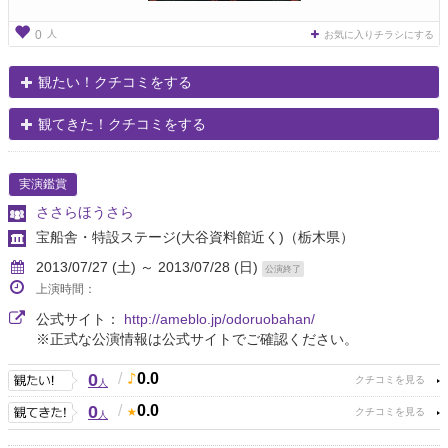
人
0
お気に入りチラシにする
観たい！クチコミをする
観てきた！クチコミをする
実演鑑賞
ささらほうさら
宝船舎・特設ステージ(大谷資料館近く)
（栃木県）
2013/07/27 (土) ～ 2013/07/28 (日)
公演終了
上演時間：
公式サイト：
http://ameblo.jp/odoruobahan/
※正式な公演情報は公式サイトでご確認ください。
0
/
0.0
人
0
/
0.0
人