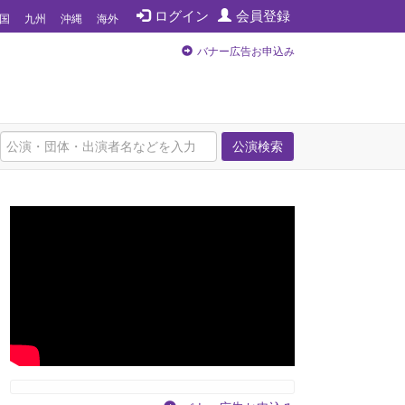
ログイン
会員登録
国
九州
沖縄
海外
バナー広告お申込み
公演検索