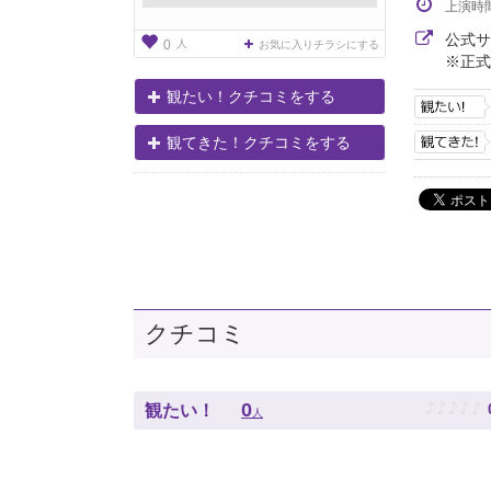
上演時
公式
人
0
お気に入りチラシにする
※正式
観たい！クチコミをする
観てきた！クチコミをする
クチコミ
♪
♪
♪
♪
♪
0
観たい！
人