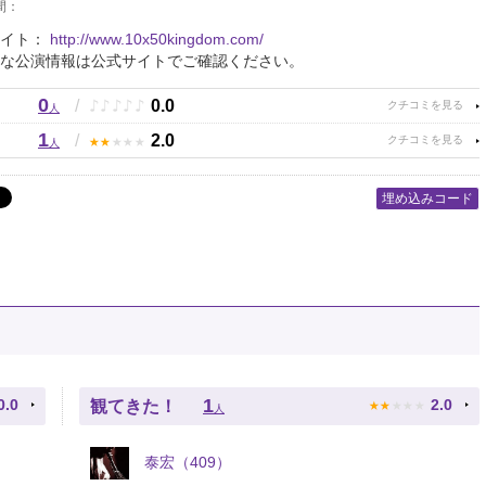
間：
サイト：
http://www.10x50kingdom.com/
な公演情報は公式サイトでご確認ください。
0
♪
♪
♪
♪
♪
/
0.0
人
1
★
★
★
★
★
/
2.0
人
埋め込みコード
★
★
★
★
★
1
0.0
2.0
観てきた！
人
泰宏（409）