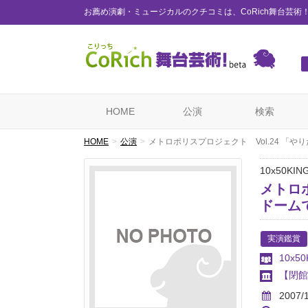
お薦め演劇・ミュージカルのクチコミは、CoRich舞台芸術
HOME
公演
検索
HOME
公演
メトロポリスプロジェクト Vol.24 「
10x50KIN
メトロポ
ドーム
実演鑑賞
10x5
【閉館
2007/