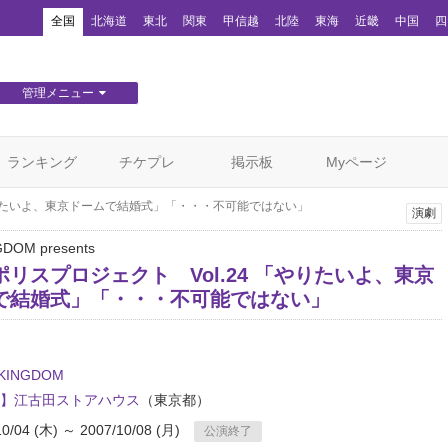
！
全国
北海道
東北
関東
甲信越
北陸
東海
近畿
中国
四
管理メニュー
団体WEBサイト管理
顧客管理
ランキング
チケプレ
掲示板
Myページ
やりたいよ、東京ドームで結婚式」「・・・不可能ではない」
演劇
GDOM presents
リスプロジェクト Vol.24 「やりたいよ、東京
で結婚式」「・・・不可能ではない」
0KINGDOM
】江古田ストアハウス
（東京都）
10/04 (木) ～ 2007/10/08 (月)
公演終了