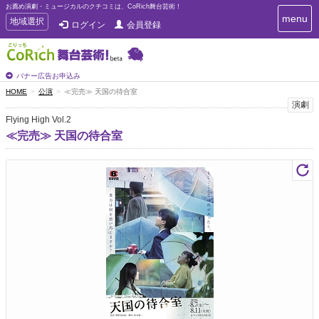
お薦め演劇・ミュージカルのクチコミは、CoRich舞台芸術！
T
menu
T
地域選択
ログイン
会員登録
o
o
g
g
g
g
l
l
バナー広告お申込み
e
e
HOME
公演
≪完売≫ 天国の待合室
n
n
演劇
a
a
v
Flying High Vol.2
i
v
≪完売≫ 天国の待合室
g
i
a
g
t
a
i
t
o
n
i
o
n