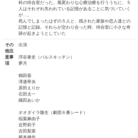
科の待合室だった。風変わりな心療治療を行ううちに、 5
人はそれぞれ失われている記憶があることに気づいていく
が…。
死んでしまったはずの５人と、残された家族や恋人達との
記憶と記録。それらが交わり合った時、待合室に小さな奇
跡が起きようとしていた
その
出演
他注
意事
浮谷泰史（バルスキッチン）
項
夢月
鶴田葵
澤邊寧央
原田えりか
石田太一
織田あいか
オオダイラ隆生（劇団６番シード）
稲葉麻由子
近野莉子
吉田梨菜
榎本健作