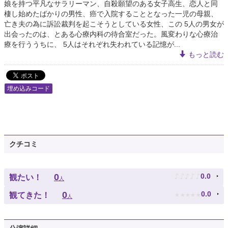
娘を持つ平凡なサラリーマン、自殺願望のある女子高生、恋人と同
棲し始めたばかりの男性、癌で入院することとなった一児の母親、
亡き夫の為に訴訟裁判を起こそうとしている女性、この 5人の男女が
出会ったのは、とある心療内科の待合室だった。風変わりな心療治
療を行ううちに、 5人はそれぞれ失われている記憶が...
もっと読む
埋め込みコード
クチコミ
♪
♪
♪
♪
♪
0
0.0
観たい！
人
★
★
★
★
★
0
0.0
観てきた！
人