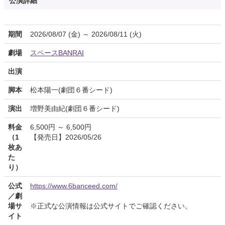
公演詳細
期間
2026/08/07 (金) ～ 2026/08/11 (火)
劇場
スペースBANRAI
出演
脚本
松本陽一(劇団６番シード)
演出
増野美由紀(劇団６番シード)
料金
6,500円 ～ 6,500円
（1
【発売日】2026/05/26
枚あ
た
り）
公式
https://www.6banceed.com/
／劇
場サ
※正式な公演情報は公式サイトでご確認ください。
イト