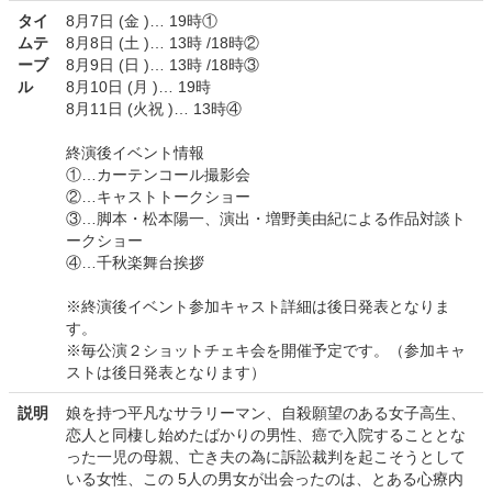
タイ
8月7日 (金 )… 19時①
ムテ
8月8日 (土 )… 13時 /18時②
ーブ
8月9日 (日 )… 13時 /18時③
ル
8月10日 (月 )… 19時
8月11日 (火祝 )… 13時④
終演後イベント情報
①…カーテンコール撮影会
②…キャストトークショー
③…脚本・松本陽一、演出・増野美由紀による作品対談ト
ークショー
④…千秋楽舞台挨拶
※終演後イベント参加キャスト詳細は後日発表となりま
す。
※毎公演２ショットチェキ会を開催予定です。（参加キャ
ストは後日発表となります）
説明
娘を持つ平凡なサラリーマン、自殺願望のある女子高生、
恋人と同棲し始めたばかりの男性、癌で入院することとな
った一児の母親、亡き夫の為に訴訟裁判を起こそうとして
いる女性、この 5人の男女が出会ったのは、とある心療内