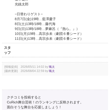
光銭太郎
−日替わりゲスト−
8月7日(金)19時…藍澤慶子
8日(土)13時/18時…藤代海
9日(日)13時/18時…夢麻呂（『熱ら。』）
10日(月)19時…高宗歩未（劇団６番シード）
11日(火)13時…高宗歩未（劇団６番シード）
スタ
ッフ
[情報提供] 2026/05/11 14:02 by
颯太
[最終更新] 2026/08/04 22:59 by
颯太
クチコミを投稿すると
CoRich舞台芸術！のランキングに反映されます。
面白そうな舞台を応援しましょう！