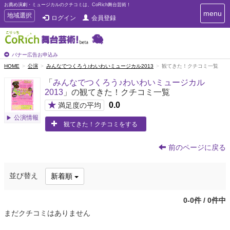
お薦め演劇・ミュージカルのクチコミは、CoRich舞台芸術！
T
menu
T
地域選択
ログイン
会員登録
o
o
g
g
g
g
l
l
バナー広告お申込み
e
e
HOME
公演
みんなでつくろう♪わいわいミュージカル2013
観てきた！クチコミ一覧
n
n
a
「
みんなでつくろう♪わいわいミュージカル
a
v
2013
」の観てきた！クチコミ一覧
i
v
g
★
0.0
i
満足度の平均
a
g
公演情報
t
観てきた！クチコミをする
a
i
t
o
n
i
前のページに戻る
o
n
並び替え
新着順
0-0件 / 0件中
まだクチコミはありません