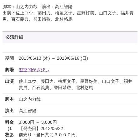
脚本：山之内力哉 演出：高江智陽
出演：佐上ユウ、藤田力、檜垣文子、星野好美、山口文子、福井貴
男、百石義典、誉田靖敬、北村悠馬
公演詳細
期間
2013/06/13 (木) ～ 2013/06/16 (日)
劇場
遊空間がざびぃ
出演
佐上ユウ、藤田力、檜垣文子、星野好美、山口文子、福井
貴男、百石義典、誉田靖敬、北村悠馬
脚本
山之内力哉
演出
高江智陽
料金
3,000円 ～ 3,000円
（1
【発売日】2013/05/22
枚あ
前売り・当日共に３０００円。