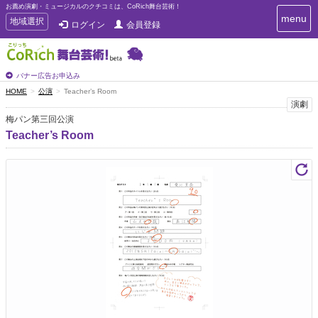
お薦め演劇・ミュージカルのクチコミは、CoRich舞台芸術！
T
menu
T
地域選択
ログイン
会員登録
o
o
g
g
g
g
l
l
バナー広告お申込み
e
e
HOME
公演
Teacher’s Room
n
n
演劇
a
a
v
梅パン第三回公演
i
v
Teacher’s Room
g
i
a
g
t
a
i
t
o
n
i
o
n