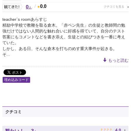
0
/
0.0
人
teacher`s roomあらすじ
精励中学校で教鞭を取る倉木。「赤ペン先生」の生徒と教師間の勉
強だけではない人間的な触れ合いに好感を得ていて、自分のテスト
答案にもコメントなどを書き添え、生徒との結びつきを一番に考え
ていた。
しかし、ある日、そんな倉木を打ちのめす重大事件が起きる。
そ...
もっと読む
埋め込みコード
クチコミ
♪
♪
♪
♪
♪
3
4.0
観たい！