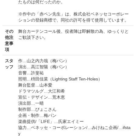
たものは何だったのか。
※作中の「赤ペン先生」は、株式会社ベネッセコーポレー
ションの登録商標で、同社の許可を得て使用しています。
その
舞台カーテンコール後、役者陣は即解散の為、ゆっくりと
他注
ご歓談下さい。
意事
項
スタ
作…山之内力哉（梅パン）
ッフ
演出…高江智陽（梅パン）
音響…許斐祐
照明…枡田佳菜（Lighting Staff Ten-Holes）
舞台監督…山本愛
ドラマツルグ…大江和希
宣伝・デザイン…荒木恵
演出部…一晴
制作部…ぴょこさん
企画・制作…梅パン
楽曲提供/「LIFE」…氏家エイミー
協力…ベネッセ・コーポレーション/…みけねこ企画/…ifsta
y