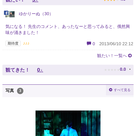
人
ゆかりーぬ（30）
気になる！ 先生のコメント、あったなーと思ってみると、俄然興
味が涌きました！
♪♪♪
期待度
0
2013/06/10 22:12
観たい！一覧へ
★
★
★
★
★
0
0.0
観てきた！
人
すべて見る
写真
3