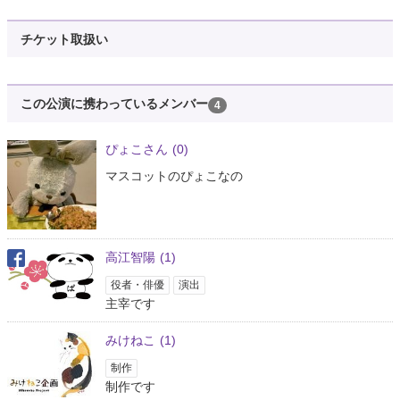
チケット取扱い
この公演に携わっているメンバー
4
ぴょこさん
(0)
マスコットのぴょこなの
高江智陽
(1)
役者・俳優
演出
主宰です
みけねこ
(1)
制作
制作です