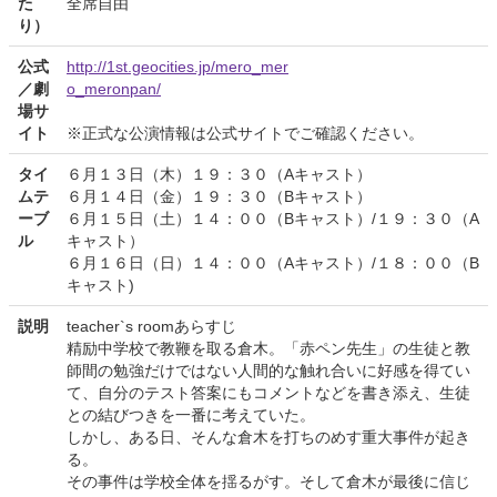
た
全席自由
り）
公式
http://1st.geocities.jp/mero_mer
／劇
o_meronpan/
場サ
イト
※正式な公演情報は公式サイトでご確認ください。
タイ
６月１３日（木）１９：３０（Aキャスト）
ムテ
６月１４日（金）１９：３０（Bキャスト）
ーブ
６月１５日（土）１４：００（Bキャスト）/１９：３０（A
ル
キャスト）
６月１６日（日）１４：００（Aキャスト）/１８：００（B
キャスト)
説明
teacher`s roomあらすじ
精励中学校で教鞭を取る倉木。「赤ペン先生」の生徒と教
師間の勉強だけではない人間的な触れ合いに好感を得てい
て、自分のテスト答案にもコメントなどを書き添え、生徒
との結びつきを一番に考えていた。
しかし、ある日、そんな倉木を打ちのめす重大事件が起き
る。
その事件は学校全体を揺るがす。そして倉木が最後に信じ