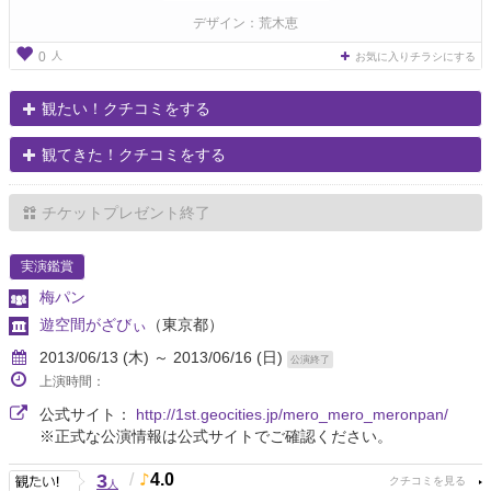
デザイン：荒木恵
人
0
お気に入りチラシにする
観たい！クチコミをする
観てきた！クチコミをする
チケットプレゼント終了
実演鑑賞
梅パン
遊空間がざびぃ
（東京都）
2013/06/13 (木) ～ 2013/06/16 (日)
公演終了
上演時間：
公式サイト：
http://1st.geocities.jp/mero_mero_meronpan/
※正式な公演情報は公式サイトでご確認ください。
3
/
4.0
人