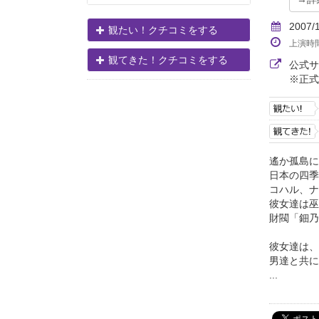
2007/
観たい！クチコミをする
上演時
観てきた！クチコミをする
公式
※正式
遙か孤島に
日本の四季
コハル、ナ
彼女達は巫
財閥「鈿乃
彼女達は、
男達と共に
...