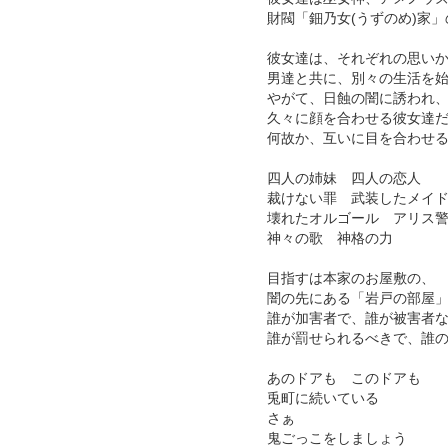
財閥「鈿乃女(うずのめ)家
彼女達は、それぞれの思い
男達と共に、別々の生活を
やがて、日蝕の闇に誘われ
久々に顔を合わせる彼女達
何故か、互いに目を合わせ
四人の姉妹 四人の恋人
裁けない罪 武装したメイ
壊れたオルゴール アリス
神々の歌 神格の力
目指すは本家のお屋敷の、
闇の先にある「岩戸の部屋
誰が加害者で、誰が被害者
誰が罰せられるべきで、誰
あのドアも このドアも
兎町に続いている
さぁ
鬼ごっこをしましょう