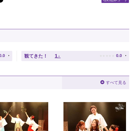
埋め込みコード
★
★
★
★
★
1
0.0
0.0
観てきた！
人
すべて見る