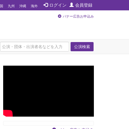
ログイン
会員登録
国
九州
沖縄
海外
バナー広告お申込み
公演検索