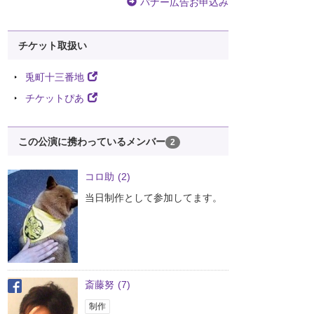
バナー広告お申込み
チケット取扱い
兎町十三番地
チケットぴあ
この公演に携わっているメンバー
2
コロ助
(2)
当日制作として参加してます。
斎藤努
(7)
制作