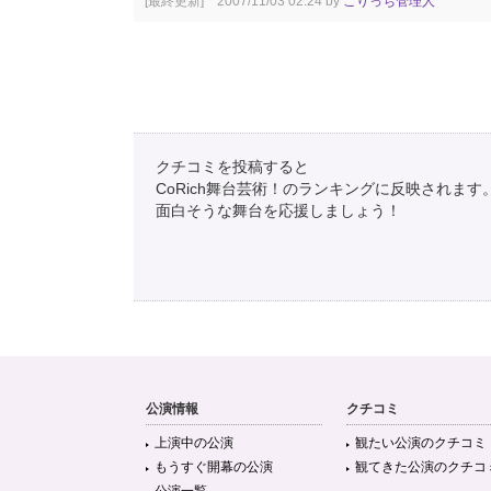
[最終更新] 2007/11/03 02:24 by
こりっち管理人
クチコミを投稿すると
CoRich舞台芸術！のランキングに反映されます
面白そうな舞台を応援しましょう！
公演情報
クチコミ
上演中の公演
観たい公演のクチコミ
もうすぐ開幕の公演
観てきた公演のクチコ