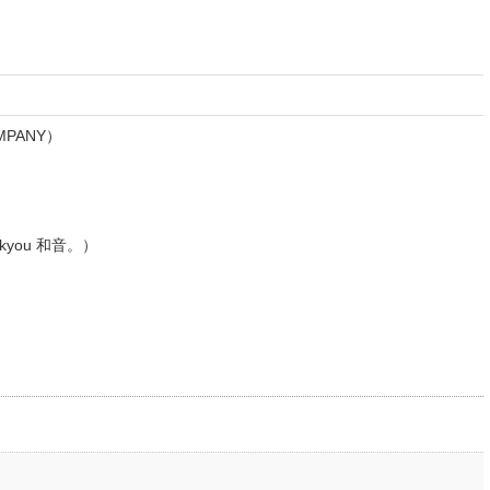
PANY）
明
you 和音。）