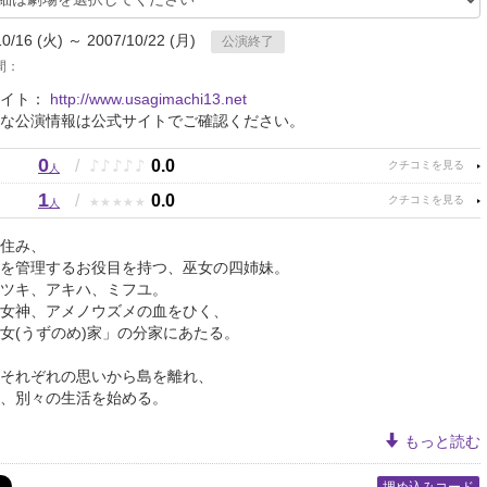
10/16 (火) ～ 2007/10/22 (月)
公演終了
間：
サイト：
http://www.usagimachi13.net
な公演情報は公式サイトでご確認ください。
0
♪
♪
♪
♪
♪
/
0.0
人
1
★
★
★
★
★
/
0.0
人
住み、
を管理するお役目を持つ、巫女の四姉妹。
ツキ、アキハ、ミフユ。
女神、アメノウズメの血をひく、
女(うずのめ)家」の分家にあたる。
それぞれの思いから島を離れ、
、別々の生活を始める。
もっと読む