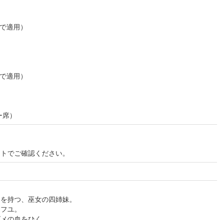
）
上で適用）
）
上で適用）
ー席）
イトでご確認ください。
目を持つ、巫女の四姉妹。
ミフユ。
ズメの血をひく、