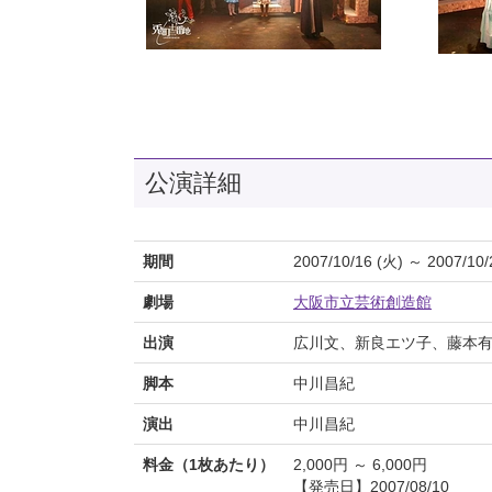
公演詳細
期間
2007/10/16 (火) ～ 2007/10/
劇場
大阪市立芸術創造館
出演
広川文、新良エツ子、藤本有加
脚本
中川昌紀
演出
中川昌紀
料金（1枚あたり）
2,000円 ～ 6,000円
【発売日】2007/08/10