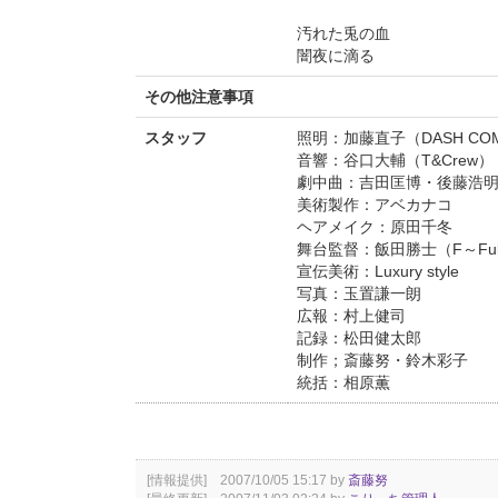
汚れた兎の血
闇夜に滴る
その他注意事項
スタッフ
照明：加藤直子（DASH COM
音響：谷口大輔（T&Crew）
劇中曲：吉田匡博・後藤浩
美術製作：アベカナコ
ヘアメイク：原田千冬
舞台監督：飯田勝士（F～Fuk
宣伝美術：Luxury style
写真：玉置謙一朗
広報：村上健司
記録：松田健太郎
制作；斎藤努・鈴木彩子
統括：相原薫
[情報提供] 2007/10/05 15:17 by
斎藤努