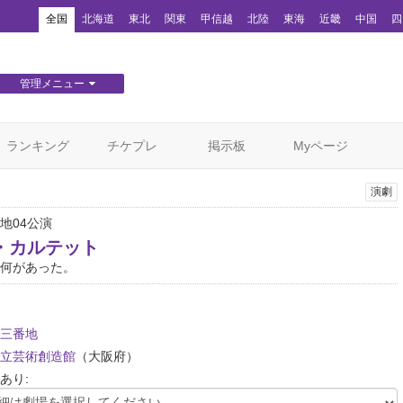
！
全国
北海道
東北
関東
甲信越
北陸
東海
近畿
中国
四
管理メニュー
団体WEBサイト管理
顧客管理
ランキング
チケプレ
掲示板
Myページ
演劇
地04公演
・カルテット
何があった。
三番地
立芸術創造館
（大阪府）
あり: