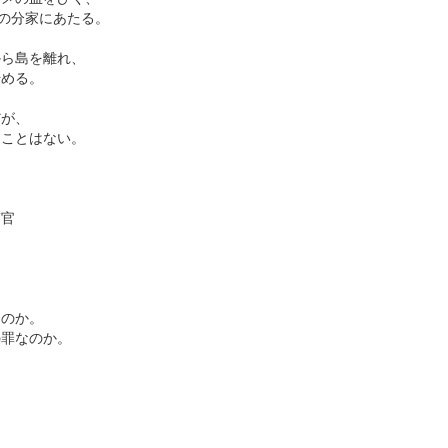
」の分家にあたる。
から島を離れ、
始める。
、
だが、
ることはない。
ド
警官
」
なのか。
の罪なのか。