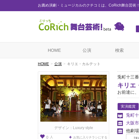
お薦め演劇・ミュージカルのクチコミは、CoRich舞台芸術
HOME
公演
検索
HOME
公演
キリエ・カルテット
兎町十三番
キリエ
お前達に、
実演鑑賞
兎町十
大阪市
デザイン：Luxury style
他劇場
人
0
お気に入りチラシにする