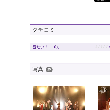
クチコミ
♪
♪
♪
♪
♪
0
観たい！
人
写真
25