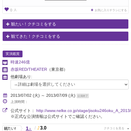
人
0
お気に入りチラシにする
観たい！クチコミをする
観てきた！クチコミをする
実演鑑賞
時速246億
赤坂RED/THEATER
（東京都）
他劇場あり:
2013/07/02 (火) ～ 2013/07/09 (火)
公演終了
上演時間：
公式サイト：
http://www.nelke.co.jp/stage/jisoku246oku_A_2013/
※正式な公演情報は公式サイトでご確認ください。
1
/
3.0
人