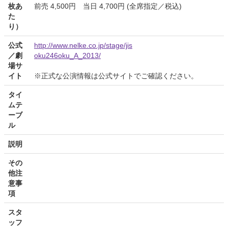
枚あ
前売 4,500円 当日 4,700円 (全席指定／税込)
た
り）
公式
http://www.nelke.co.jp/stage/jis
／劇
oku246oku_A_2013/
場サ
イト
※正式な公演情報は公式サイトでご確認ください。
タイ
ムテ
ーブ
ル
説明
その
他注
意事
項
スタ
ッフ