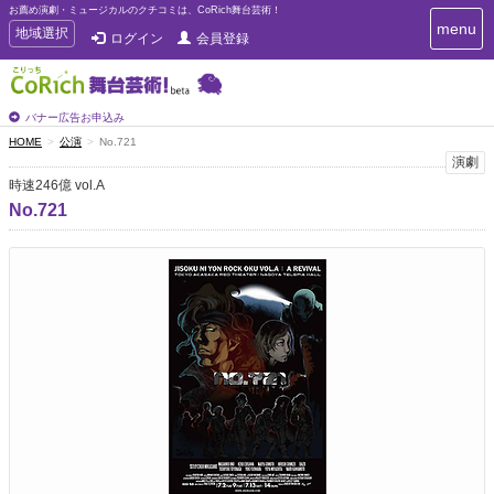
お薦め演劇・ミュージカルのクチコミは、CoRich舞台芸術！
T
menu
T
地域選択
ログイン
会員登録
o
o
g
g
g
g
l
l
バナー広告お申込み
e
e
HOME
公演
No.721
n
n
演劇
a
a
v
時速246億 vol.A
i
v
No.721
g
i
a
g
t
a
i
t
o
n
i
o
n