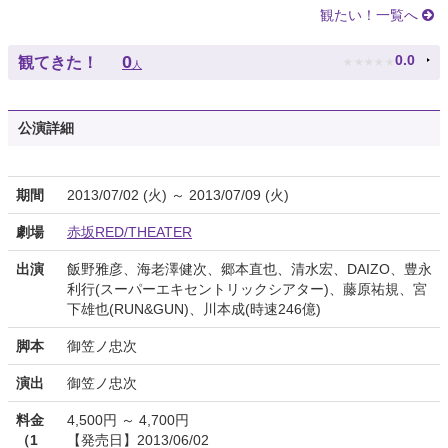
観たい！一覧へ
★
★
★
★
★
0
0.0
観てきた！
人
公演詳細
期間
2013/07/02 (火) ～ 2013/07/09 (火)
劇場
赤坂RED/THEATER
出演
飯野雅彦、海老澤健次、郷本直也、清水宏、DAIZO、豊永
利行(スーパーエキセントリックシアター)、藤原祐規、宮
下雄也(RUN&GUN)、川本成(時速246億)
脚本
御笠ノ忠次
演出
御笠ノ忠次
料金
4,500円 ～ 4,700円
（1
【発売日】2013/06/02