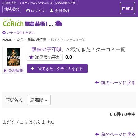
お薦め演劇・ミュージカルのクチコミは、CoRich舞台芸術！
T
menu
T
地域選択
ログイン
会員登録
o
o
g
g
g
g
l
l
バナー広告お申込み
e
e
HOME
公演
撃鉄の子守唄
観てきた！クチコミ一覧
n
n
a
「
撃鉄の子守唄
」の観てきた！クチコミ一覧
a
v
i
v
★
0.0
満足度の平均
g
i
a
観てきた！クチコミをする
g
公演情報
t
a
i
t
o
前のページに戻る
n
i
o
並び替え
新着順
n
0-0件 / 0件中
まだクチコミはありません
前のページに戻る