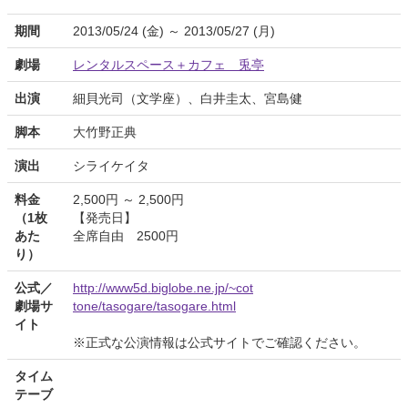
期間
2013/05/24 (金) ～ 2013/05/27 (月)
劇場
レンタルスペース＋カフェ 兎亭
出演
細貝光司（文学座）、白井圭太、宮島健
脚本
大竹野正典
演出
シライケイタ
料金
2,500円 ～ 2,500円
（1枚
【発売日】
あた
全席自由 2500円
り）
公式／
http://www5d.biglobe.ne.jp/~cot
劇場サ
tone/tasogare/tasogare.html
イト
※正式な公演情報は公式サイトでご確認ください。
タイム
テーブ