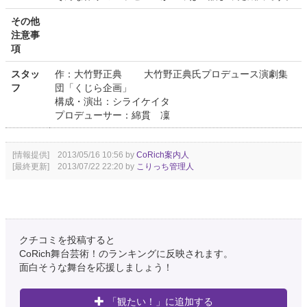
その他
注意事
項
スタッ
作：大竹野正典 大竹野正典氏プロデュース演劇集
フ
団「くじら企画」
構成・演出：シライケイタ
プロデューサー：綿貫 凜
[情報提供] 2013/05/16 10:56 by
CoRich案内人
[最終更新] 2013/07/22 22:20 by
こりっち管理人
クチコミを投稿すると
CoRich舞台芸術！のランキングに反映されます。
面白そうな舞台を応援しましょう！
「観たい！」に追加する