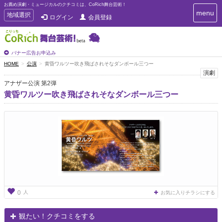
お薦め演劇・ミュージカルのクチコミは、CoRich舞台芸術！
T
menu
T
地域選択
ログイン
会員登録
o
o
g
g
g
g
l
l
バナー広告お申込み
e
e
HOME
公演
黄昏ワルツー吹き飛ばされそなダンボール三つー
n
n
演劇
a
a
v
アナザー公演 第2弾
i
v
黄昏ワルツー吹き飛ばされそなダンボール三つー
g
i
a
g
t
a
i
t
o
n
i
o
n
人
0
お気に入りチラシにする
観たい！クチコミをする