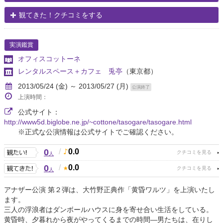
観てきた！クチコミをする
実演鑑賞
オフィスコットーネ
レンタルスペース＋カフェ 兎亭
（東京都）
2013/05/24 (金) ～ 2013/05/27 (月)
公演終了
上演時間：
公式サイト：
http://www5d.biglobe.ne.jp/~cottone/tasogare/tasogare.html
※正式な公演情報は公式サイトでご確認ください。
0
/
0.0
人
0
/
0.0
人
アナザー公演 第２弾は、大竹野正典作「黄昏ワルツ」を上演いたし
ます。
三人の浮浪者はダンボールハウスに身を寄せ合い生活をしている。
黄昏時、夕暮れから夜がやってくるまでの時間―男たちは、在りし