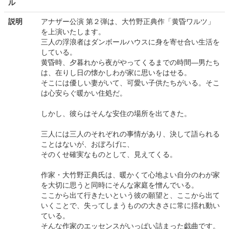
ル
説明
アナザー公演 第２弾は、大竹野正典作「黄昏ワルツ」
を上演いたします。
三人の浮浪者はダンボールハウスに身を寄せ合い生活を
している。
黄昏時、夕暮れから夜がやってくるまでの時間―男たち
は、在りし日の懐かしわが家に思いをはせる。
そこには優しい妻がいて、可愛い子供たちがいる。そこ
は心安らぐ暖かい住処だ。
しかし、彼らはそんな安住の場所を出てきた。
三人には三人のそれぞれの事情があり、決して語られる
ことはないが、おぼろげに、
そのくせ確実なものとして、見えてくる。
作家・大竹野正典氏は、暖かくて心地よい自分のわが家
を大切に思うと同時にそんな家庭を憎んでいる。
ここから出て行きたいという彼の願望と、ここから出て
いくことで、失ってしまうものの大きさに常に揺れ動い
ている。
そんな作家のエッセンスがいっぱい詰まった戯曲です。