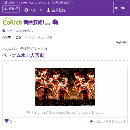
お薦め演劇・ミュージカルのクチコミは、CoRich舞台芸術！
T
menu
T
地域選択
ログイン
会員登録
o
o
g
g
g
g
l
l
バナー広告お申込み
e
e
HOME
公演
ベトナム水上人形劇
n
n
その他
a
a
v
ふじのくに野外芸術フェスタ
i
v
ベトナム水上人形劇
g
i
a
g
t
a
i
t
o
n
i
o
n
デザイン：(c)Thanglong Water Puppetry Theatre
人
0
お気に入りチラシにする