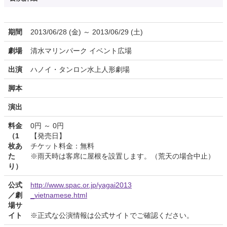
期間
2013/06/28 (金) ～ 2013/06/29 (土)
劇場
清水マリンパーク イベント広場
出演
ハノイ・タンロン水上人形劇場
脚本
演出
料金
0円 ～ 0円
（1
【発売日】
枚あ
チケット料金：無料
た
※雨天時は客席に屋根を設置します。（荒天の場合中止）
り）
公式
http://www.spac.or.jp/yagai2013
／劇
_vietnamese.html
場サ
イト
※正式な公演情報は公式サイトでご確認ください。