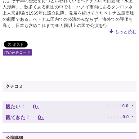
およそ千年の歴史を持つといわれているベトナムの民俗芸能「水上
人形劇」。数多くある劇団の中でも、ハノイ市内にあるタンロン水
上人形劇場は1969年に設立以降、発展を続けてきたベトナム最高峰
の劇団である。ベトナム国内での公演のみならず、海外での評価も
高く、日本も含めこれまで40カ国以上の国で公演を行...
もっと読む
埋め込みコード
クチコミ
♪
♪
♪
♪
♪
0
0.0
観たい！
人
★
★
★
★
★
0
0.0
観てきた！
人
公演詳細