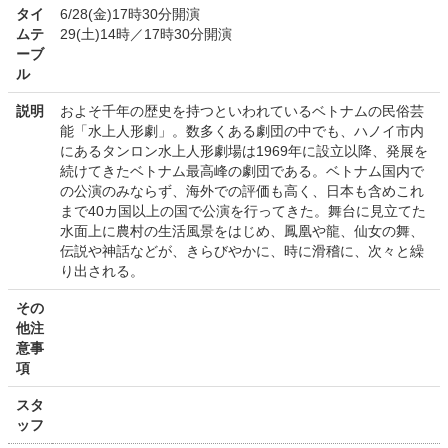
タイ
6/28(金)17時30分開演
ムテ
29(土)14時／17時30分開演
ーブ
ル
説明
およそ千年の歴史を持つといわれているベトナムの民俗芸
能「水上人形劇」。数多くある劇団の中でも、ハノイ市内
にあるタンロン水上人形劇場は1969年に設立以降、発展を
続けてきたベトナム最高峰の劇団である。ベトナム国内で
の公演のみならず、海外での評価も高く、日本も含めこれ
まで40カ国以上の国で公演を行ってきた。舞台に見立てた
水面上に農村の生活風景をはじめ、鳳凰や龍、仙女の舞、
伝説や神話などが、きらびやかに、時に滑稽に、次々と繰
り出される。
その
他注
意事
項
スタ
ッフ