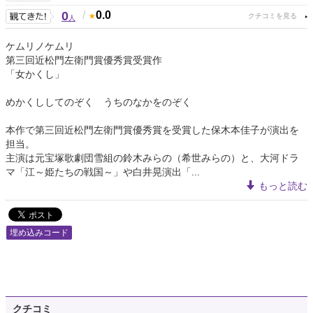
0
/
0.0
人
ケムリノケムリ
第三回近松門左衛門賞優秀賞受賞作
「女かくし」
めかくししてのぞく うちのなかをのぞく
本作で第三回近松門左衛門賞優秀賞を受賞した保木本佳子が演出を
担当。
主演は元宝塚歌劇団雪組の鈴木みらの（希世みらの）と、大河ドラ
マ「江～姫たちの戦国～」や白井晃演出「...
もっと読む
埋め込みコード
クチコミ