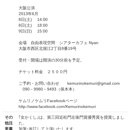
大阪公演
2013年6月
8日(土) 14:00
8日(土) 18:00
9日(日) 15:00
会場 自由表現空間 シアターカフェ Nyan
大阪市西区北堀江2丁目8番19号
受付・開場は開演の30分前を予定。
チケット料金 ２５００円
ご予約・お問い合わせ kemurinokemuri@gmail.com
090－9980－9493（保木本）
ケムリノケムリFacebookページ
http://www.facebook.com/Kemurinokemuri
その
｢女かくし｣は、第三回近松門左衞門賞優秀賞を授賞しまし
他注
た。
意事
加筆･改訂して上演いたします。