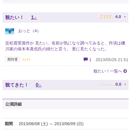
♪
♪
♪
♪
♪
1
4.0
観たい！
人
おっと（4）
近松賞受賞作か 見たい。名前が気になり調べてみると、作演は磯
川家の保木本真也氏の姉だと言う。 更に見たくなった。
♪♪♪♪
期待度
1
2013/05/26 21:51
観たい！一覧へ
★
★
★
★
★
0
0.0
観てきた！
人
公演詳細
期間
2013/06/08 (土) ～ 2013/06/09 (日)