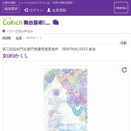
お薦め演劇・ミュージカルのクチコミは、CoRich舞台芸術！
T
menu
T
地域選択
ログイン
会員登録
o
o
g
g
g
g
l
l
バナー広告お申込み
e
e
HOME
公演
女(め)かくし
n
n
演劇
a
a
v
第三回近松門左衛門賞優秀賞受賞作 SENTIVAL!2013 参加
i
v
女(め)かくし
g
i
a
g
t
a
i
t
o
n
i
o
n