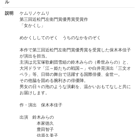
ル
説明
ケムリノケムリ
第三回近松門左衛門賞優秀賞受賞作
「女かくし」
めかくししてのぞく うちのなかをのぞく
本作で第三回近松門左衛門賞優秀賞を受賞した保木本佳子
が演出を担当。
主演は元宝塚歌劇団雪組の鈴木みらの（希世みらの）と、
大河ドラマ「江～姫たちの戦国～」や白井晃演出「三文オ
ペラ」等、日韓の舞台で活躍する国際俳優、金世一。
その他脇を固める腕利きの俳優陣。
男女の日々の泡のような演劇を、温かいおもてなしと共に
お届けします。
作・演出 保木本佳子
出演 鈴木みらの
本家徳久
豊田智子
信原久美子