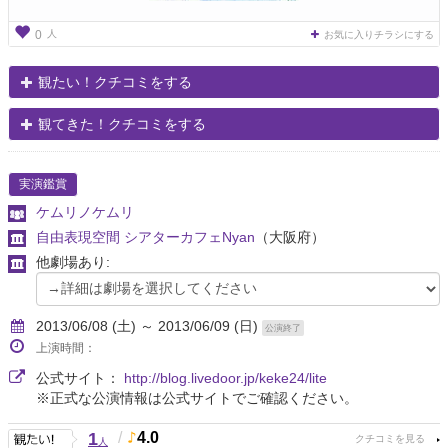
人
0
お気に入りチラシにする
観たい！クチコミをする
観てきた！クチコミをする
実演鑑賞
ケムリノケムリ
自由表現空間 シアターカフェNyan
（大阪府）
他劇場あり:
2013/06/08 (土) ～ 2013/06/09 (日)
公演終了
上演時間：
公式サイト：
http://blog.livedoor.jp/keke24/lite
※正式な公演情報は公式サイトでご確認ください。
1
/
4.0
人