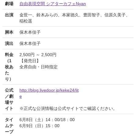
劇場
自由表現空間 シアターカフェNyan
出演
金世一、鈴木みらの、本家徳久、豊田智子、信原久美子、
稲松遥
脚本
保木本佳子
演出
保木本佳子
料金
2,500円 ～ 2,500円
（1
【発売日】
枚あ
全席自由・日時指定
た
り）
公式
http://blog.livedoor.jp/keke24/lit
／劇
e
場サ
イト
※正式な公演情報は公式サイトでご確認ください。
タイ
6月8日（土）14：00/18：00
ムテ
6月9日（日）15：00
ーブ