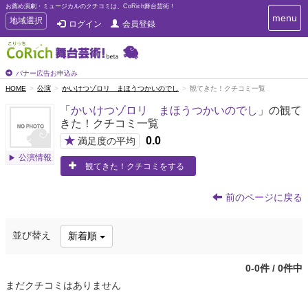
お薦め演劇・ミュージカルのクチコミは、CoRich舞台芸術！
T
menu
T
地域選択
ログイン
会員登録
o
o
g
g
g
g
l
l
バナー広告お申込み
e
e
HOME
公演
かいけつゾロリ まほうつかいのでし
観てきた！クチコミ一覧
n
n
a
「
かいけつゾロリ まほうつかいのでし
」の観て
a
v
きた！クチコミ一覧
i
v
g
★
0.0
i
満足度の平均
a
g
公演情報
t
観てきた！クチコミをする
a
i
t
o
n
i
前のページに戻る
o
n
並び替え
新着順
0-0件 / 0件中
まだクチコミはありません