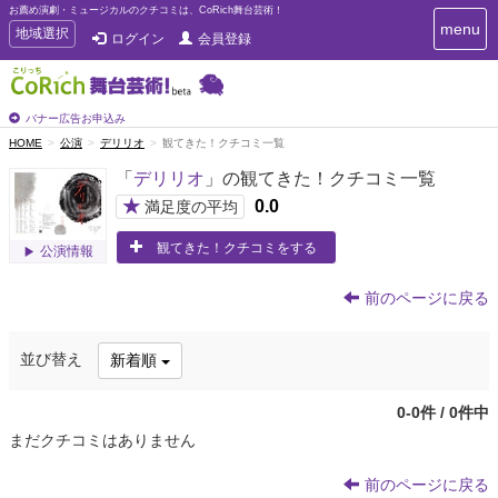
お薦め演劇・ミュージカルのクチコミは、CoRich舞台芸術！
T
menu
T
地域選択
ログイン
会員登録
o
o
g
g
g
g
l
l
バナー広告お申込み
e
e
HOME
公演
デリリオ
観てきた！クチコミ一覧
n
n
a
「
デリリオ
」の観てきた！クチコミ一覧
a
v
i
v
★
0.0
満足度の平均
g
i
a
観てきた！クチコミをする
g
公演情報
t
a
i
t
o
前のページに戻る
n
i
o
並び替え
新着順
n
0-0件 / 0件中
まだクチコミはありません
前のページに戻る