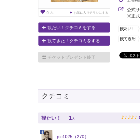
上演時
公式
人
0
お気に入りチラシにする
※正式
観たい！クチコミをする
観てきた！クチコミをする
チケットプレゼント終了
クチコミ
♪
♪
♪
♪
♪
1
観たい！
人
pic1025（270）