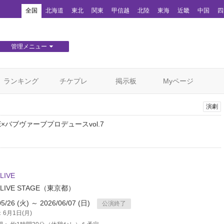
！
全国
北海道
東北
関東
甲信越
北陸
東海
近畿
中国
四
管理メニュー
団体WEBサイト管理
顧客管理
ランキング
チケプレ
掲示板
Myページ
演劇
E×バブヴァーブプロデュースvol.7
。
IVE
IVE STAGE
（東京都）
05/26 (火) ～ 2026/06/07 (日)
公演終了
6月1日(月)