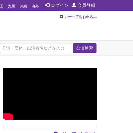
ログイン
会員登録
国
九州
沖縄
海外
バナー広告お申込み
公演検索