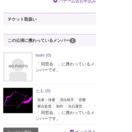
バナー広告お申込み
チケット取扱い
この公演に携わっているメンバー
2
toshi
(0)
「 同窓会。」に携わっているメ
ンバーです。
とも
(0)
役者・俳優
演出助手
音響
舞台監督
制作
当日運営
「 同窓会。」に携わっているメ
ンバーです。