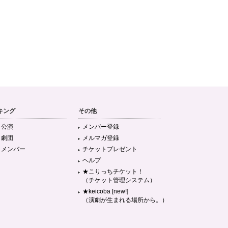
キング
その他
目公演
メンバー登録
目劇団
メルマガ登録
目メンバー
チケットプレゼント
ヘルプ
★こりっちチケット！
（チケット管理システム）
★keicoba [new!]
（演劇が生まれる場所から。）