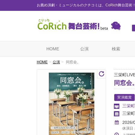
お薦め演劇・ミュージカルのクチコミは、CoRich舞台芸術
HOME
公演
検索
HOME
公演
同窓会。
三栄町LIV
同窓会
実演鑑賞
三栄町L
三栄町L
2026/
休演日：