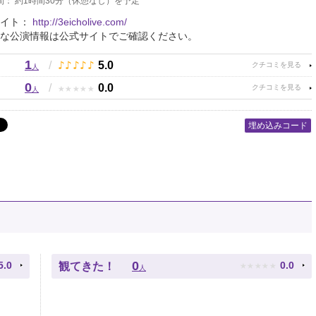
間： 約1時間30分（休憩なし）を予定
サイト：
http://3eicholive.com/
な公演情報は公式サイトでご確認ください。
1
♪
♪
♪
♪
♪
/
5.0
人
0
★
★
★
★
★
/
0.0
人
埋め込みコード
★
★
★
★
★
0
5.0
0.0
観てきた！
人