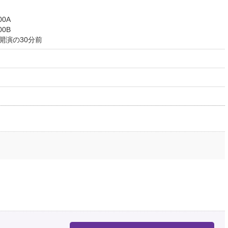
00A
00B
開演の30分前