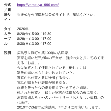
公式
https://yorozuya1996.com/
／劇
場サ
※正式な公演情報は公式サイトでご確認ください。
イト
タイ
2026年
ムテ
8/28(金)15:00／19:30
ーブ
8/29(土)13:00／17:00
ル
8/30(日)13:00／17:00
説明
広島県世羅町の築100年の古民家。
実家を継いだ三姉妹の三女が、新婚の夫と共に初めて迎
える「お盆」。
今は物置として使用されている「離れ」には、
家族の思い出もしまい込まれていた。
東京から仕事と共に帰省する長女。
電話が鳴るたび表情が曇る次女。
両親を失った心の傷を抱えて生きてきた姉妹。
残された家族と、残した家族が盂蘭盆会の夜に集う。
演劇集団よろずやのレパートリー『おとなしい演劇』の
代表作。
2019年の3都市公演以来、7年ぶりに再演いたします。