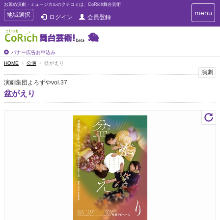
お薦め演劇・ミュージカルのクチコミは、CoRich舞台芸術！
T
menu
T
地域選択
ログイン
会員登録
o
o
g
g
g
g
l
l
バナー広告お申込み
e
e
HOME
公演
盆がえり
n
n
演劇
a
a
v
演劇集団よろずやvol.37
i
v
盆がえり
g
i
a
g
t
a
i
t
o
n
i
o
n