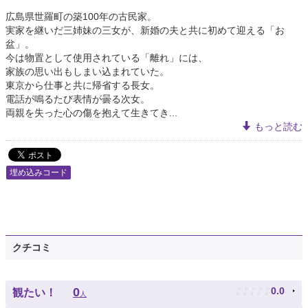
広島県世羅町の築100年の古民家。
実家を継いだ三姉妹の三女が、新婚の夫と共に初めて迎える「お
盆」。
今は物置として使用されている「離れ」には、
家族の思い出もしまい込まれていた。
東京から仕事と共に帰省する長女。
電話が鳴るたび表情が曇る次女。
両親を失った心の傷を抱えて生きてき...
もっと読む
埋め込みコード
クチコミ
♪
♪
♪
♪
♪
0
0.0
観たい！
人