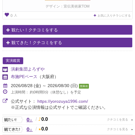
デザイン：宣伝美術家TOM
人
0
お気に入りチラシにする
観たい！クチコミをする
観てきた！クチコミをする
実演鑑賞
演劇集団よろずや
布施PEベース
（大阪府）
2026/08/28 (金) ～ 2026/08/30 (日)
開幕前
上演時間： 約0時間0分（休憩なし）を予定
公式サイト：
https://yorozuya1996.com/
※正式な公演情報は公式サイトでご確認ください。
0
/
0.0
人
0
/
0.0
人