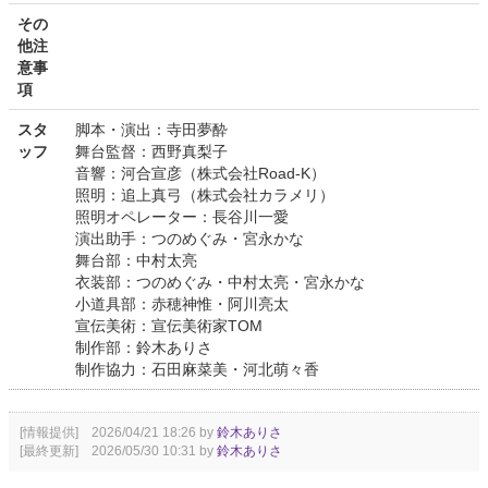
その
他注
意事
項
スタ
脚本・演出：寺田夢酔
ッフ
舞台監督：西野真梨子
音響：河合宣彦（株式会社Road-K）
照明：追上真弓（株式会社カラメリ）
照明オペレーター：長谷川一愛
演出助手：つのめぐみ・宮永かな
舞台部：中村太亮
衣装部：つのめぐみ・中村太亮・宮永かな
小道具部：赤穂神惟・阿川亮太
宣伝美術：宣伝美術家TOM
制作部：鈴木ありさ
制作協力：石田麻菜美・河北萌々香
[情報提供] 2026/04/21 18:26 by
鈴木ありさ
[最終更新] 2026/05/30 10:31 by
鈴木ありさ