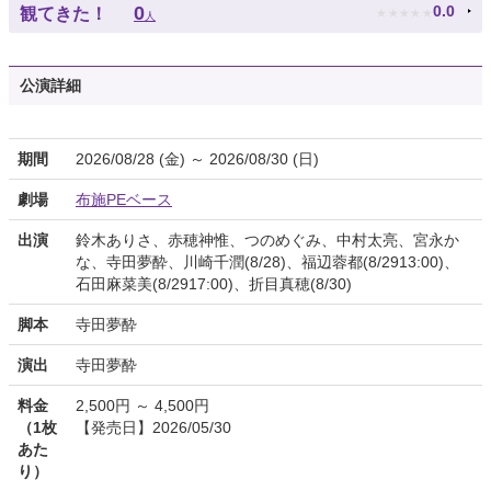
★
★
★
★
★
0
0.0
観てきた！
人
公演詳細
期間
2026/08/28 (金) ～ 2026/08/30 (日)
劇場
布施PEベース
出演
鈴木ありさ、赤穂神惟、つのめぐみ、中村太亮、宮永か
な、寺田夢酔、川崎千潤(8/28)、福辺蓉都(8/2913:00)、
石田麻菜美(8/2917:00)、折目真穂(8/30)
脚本
寺田夢酔
演出
寺田夢酔
料金
2,500円 ～ 4,500円
（1枚
【発売日】2026/05/30
あた
り）