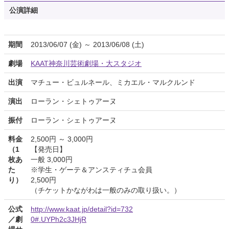
公演詳細
期間
2013/06/07 (金) ～ 2013/06/08 (土)
劇場
KAAT神奈川芸術劇場・大スタジオ
出演
マチュー・ビュルネール、ミカエル・マルクルンド
演出
ローラン・シェトゥアーヌ
振付
ローラン・シェトゥアーヌ
料金
2,500円 ～ 3,000円
（1
【発売日】
枚あ
一般 3,000円
た
※学生・ゲーテ＆アンスティチュ会員
り）
2,500円
（チケットかながわは一般のみの取り扱い。）
公式
http://www.kaat.jp/detail?id=732
／劇
0#.UYPh2c3JHjR