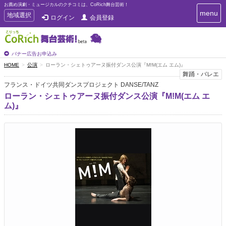
お薦め演劇・ミュージカルのクチコミは、CoRich舞台芸術！
T
menu
T
地域選択
ログイン
会員登録
o
o
g
g
g
g
l
l
バナー広告お申込み
e
e
HOME
公演
ローラン・シェトゥアーヌ振付ダンス公演『M!M(エム エム)』
n
n
舞踊・バレエ
a
a
v
フランス・ドイツ共同ダンスプロジェクト DANSE/TANZ
i
v
ローラン・シェトゥアーヌ振付ダンス公演『M!M(エム エ
g
i
ム)』
a
g
t
a
i
t
o
n
i
o
n