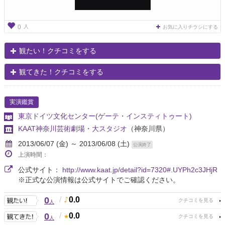
人
0
お気に入りチラシにする
観たい！クチコミをする
観てきた！クチコミをする
実演鑑賞
東京ドイツ文化センター(ゲーテ・インスティトゥート)
KAAT神奈川芸術劇場・大スタジオ
（神奈川県）
2013/06/07 (金) ～ 2013/06/08 (土)
公演終了
上演時間：
公式サイト：
http://www.kaat.jp/detail?id=7320#.UYPh2c3JHjR
※正式な公演情報は公式サイトでご確認ください。
0
/
0.0
人
0
/
0.0
人