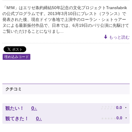
「M!M」はエリゼ条約締結50年記念の文化プロジェクトTransfabrik
の公式プログラムです。2013年3月10日にブレスト（フランス）で
発表された後、現在ドイツ各地で上演中のローラン・シェトゥアー
ヌによる最新振付作品で、日本では、6月19日のパリ公演に先駆けて
ご覧いただけることになりまし...
もっと読む
埋め込みコード
クチコミ
♪
♪
♪
♪
♪
0
0.0
観たい！
人
★
★
★
★
★
0
0.0
観てきた！
人