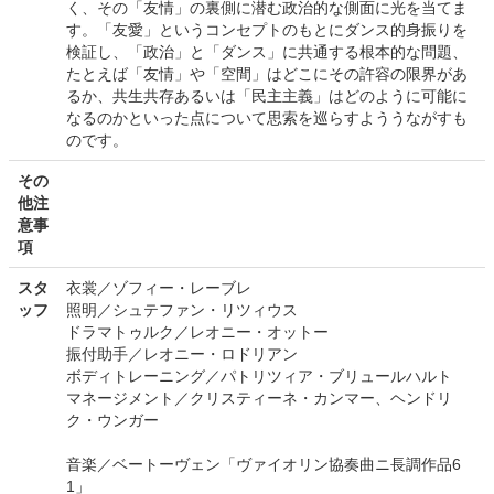
く、その「友情」の裏側に潜む政治的な側面に光を当てま
す。「友愛」というコンセプトのもとにダンス的身振りを
検証し、「政治」と「ダンス」に共通する根本的な問題、
たとえば「友情」や「空間」はどこにその許容の限界があ
るか、共生共存あるいは「民主主義」はどのように可能に
なるのかといった点について思索を巡らすよううながすも
のです。
その
他注
意事
項
スタ
衣裳／ゾフィー・レーブレ
ッフ
照明／シュテファン・リツィウス
ドラマトゥルク／レオニー・オットー
振付助手／レオニー・ロドリアン
ボディトレーニング／パトリツィア・ブリュールハルト
マネージメント／クリスティーネ・カンマー、ヘンドリ
ク・ウンガー
音楽／ベートーヴェン「ヴァイオリン協奏曲ニ長調作品6
1」