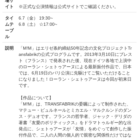
場サ
イト
※正式な公演情報は公式サイトでご確認ください。
タイ
6.7（金） 19:30~
ムテ
6.8（土） ☆17:00~
ーブ
ル
説明
「M!M」はエリゼ条約締結50年記念の文化プロジェクトTr
ansfabrikの公式プログラムです。2013年3月10日にブレス
ト（フランス）で発表された後、現在ドイツ各地で上演中
のローラン・シェトゥアーヌによる最新振付作品で、日本
では、6月19日のパリ公演に先駆けてご覧いただけること
になりました！ローラン・シェトゥアーヌは今回が初来日
です。
【作品について】
「M!M」は、TRANSFABRIKの委嘱によって制作された、
マテュー・ビュルネールとミカエル・マルクルンドのダン
ス・デュオです。フランスの哲学者、ジャック・デリダの
著書『友愛のポリティックス』をドラマトゥルギー的な出
発点に、シェトゥアーヌが「友情」をめぐって創作した振
付作品で、二人の人間の個人的で親密な関係性だけではな