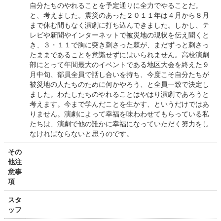
自分たちのやれることを予定通りに全力でやることだ。
と、考えました。震災のあった２０１１年は４月から８月
まで休む間もなく演劇に打ち込んできました。しかし、テ
レビや新聞やインターネットで被災地の現状を伝え聞くと
き、３・１１で胸に突き刺さった棘が、まだずっと刺さっ
たままであることを意識せずにはいられません。高校演劇
部にとって年間最大のイベントである地区大会を終えた９
月中旬、部員全員で話し合いを持ち、今度こそ自分たちが
被災地の人たちのために何かやろう、と全員一致で決定し
ました。わたしたちのやれることはやはり演劇であろうと
考えます。今まで学んだことを生かす、というだけではあ
りません。演劇によって幸福を味わわせてもらっている私
たちは、演劇で他の誰かに幸福になっていただく努力をし
なければならないと思うのです。
その
他注
意事
項
スタ
ッフ