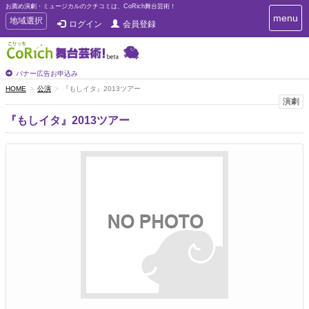
お薦め演劇・ミュージカルのクチコミは、CoRich舞台芸術！
T
menu
T
地域選択
ログイン
会員登録
o
o
g
g
g
g
l
l
バナー広告お申込み
e
e
HOME
公演
『もしイタ』2013ツアー
n
n
演劇
a
a
v
『もしイタ』2013ツアー
i
v
g
i
a
g
t
a
i
t
o
n
i
o
n