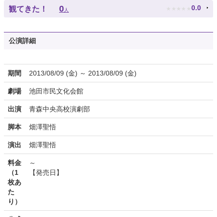
★
★
★
★
★
0
0.0
観てきた！
人
公演詳細
期間
2013/08/09 (金) ～ 2013/08/09 (金)
劇場
池田市民文化会館
出演
青森中央高校演劇部
脚本
畑澤聖悟
演出
畑澤聖悟
料金
～
（1
【発売日】
枚あ
た
り）