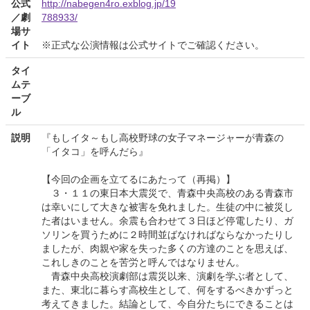
公式
http://nabegen4ro.exblog.jp/19
／劇
788933/
場サ
イト
※正式な公演情報は公式サイトでご確認ください。
タイ
ムテ
ーブ
ル
説明
『もしイタ～もし高校野球の女子マネージャーが青森の
「イタコ」を呼んだら』
【今回の企画を立てるにあたって（再掲）】
３・１１の東日本大震災で、青森中央高校のある青森市
は幸いにして大きな被害を免れました。生徒の中に被災し
た者はいません。余震も合わせて３日ほど停電したり、ガ
ソリンを買うために２時間並ばなければならなかったりし
ましたが、肉親や家を失った多くの方達のことを思えば、
これしきのことを苦労と呼んではなりません。
青森中央高校演劇部は震災以来、演劇を学ぶ者として、
また、東北に暮らす高校生として、何をするべきかずっと
考えてきました。結論として、今自分たちにできることは