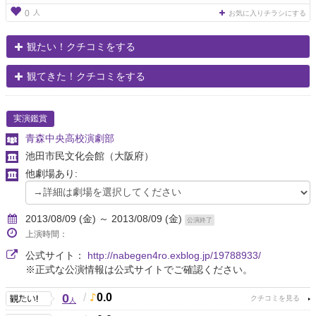
人
0
お気に入りチラシにする
観たい！クチコミをする
観てきた！クチコミをする
実演鑑賞
青森中央高校演劇部
池田市民文化会館
（大阪府）
他劇場あり:
2013/08/09 (金) ～ 2013/08/09 (金)
公演終了
上演時間：
公式サイト：
http://nabegen4ro.exblog.jp/19788933/
※正式な公演情報は公式サイトでご確認ください。
0
/
0.0
人