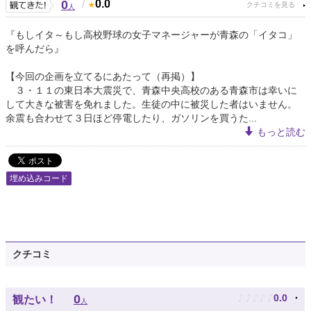
0
/
0.0
人
『もしイタ～もし高校野球の女子マネージャーが青森の「イタコ」
を呼んだら』
【今回の企画を立てるにあたって（再掲）】
３・１１の東日本大震災で、青森中央高校のある青森市は幸いに
して大きな被害を免れました。生徒の中に被災した者はいません。
余震も合わせて３日ほど停電したり、ガソリンを買うた...
もっと読む
埋め込みコード
クチコミ
♪
♪
♪
♪
♪
0
0.0
観たい！
人