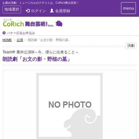
お薦め演劇・ミュージカルのクチコミは、CoRich舞台芸術！
T
menu
T
地域選択
ログイン
会員登録
o
o
g
g
g
g
l
l
バナー広告お申込み
e
e
HOME
公演
朗読劇「お文の影・野槌の墓」
n
n
演劇
a
a
v
Team申 番外公演III～今、僕らに出来ること～
i
v
朗読劇「お文の影・野槌の墓」
g
i
a
g
t
a
i
t
o
n
i
o
n