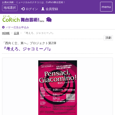
お薦め演劇・ミュージカルのクチコミは、CoRich舞台芸術！
T
menu
T
地域選択
ログイン
会員登録
o
o
g
g
g
g
l
l
バナー広告お申込み
e
e
HOME
公演
『考えろ、ジャコミーノ!』
n
n
演劇
a
a
v
「西向く士、東へ」プロジェクト第2弾
i
v
『考えろ、ジャコミーノ!』
g
i
a
g
t
a
i
t
o
n
i
o
n