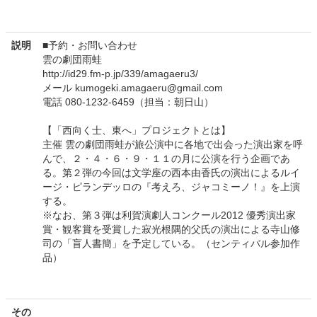
説明
■予約・お問い合わせ
雲の劇団雨蛙
http://id29.fm-p.jp/339/amagaeru3/
メール kumogeki.amagaeru@gmail.com
電話 080-1232-6459（担当：朝日山）
【「西向く士、東へ」プロジェクトとは】
主催 雲の劇団雨蛙が旅公演中に各地で出会った演出家を呼
んで、２・４・６・９・１１の月に公演を行う企画であ
る。第２弾の今回は文学座の西本由香氏の演出によるルイ
ージ・ピランデッロの『考えろ、ジャコミーノ！』を上演
する。
※なお、第３弾は利賀演劇人コンクール2012 優秀演出家
賞・観客賞を受賞した寂光根隅的父氏の演出による寺山修
司の「盲人書簡」を予定している。（センティバル参加作
品）
その