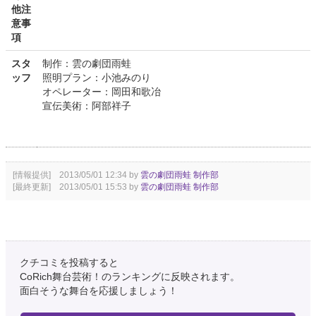
他注
意事
項
スタ
制作：雲の劇団雨蛙
ッフ
照明プラン：小池みのり
オペレーター：岡田和歌冶
宣伝美術：阿部祥子
[情報提供] 2013/05/01 12:34 by
雲の劇団雨蛙 制作部
[最終更新] 2013/05/01 15:53 by
雲の劇団雨蛙 制作部
クチコミを投稿すると
CoRich舞台芸術！のランキングに反映されます。
面白そうな舞台を応援しましょう！