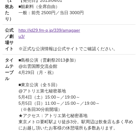
（1
【発売日】2013/04/01
枚あ
■観劇料（全席自由）
た
一般：前売 2500円／当日 3000円
り）
公式
http://id29.fm-p.jp/339/amagaer
／劇
u3/
場サ
イト
※正式な公演情報は公式サイトでご確認ください。
タイ
■島根公演（雲劇祭2013参加）
ムテ
@出雲国際交流会館
ーブ
4月29日（月・祝）
ル
■東京公演（全５回）
@アトリエ第七秘密基地
5月4日（土）15:00～／19:00～
5月5日（日）11:00～／15:00～／19:00～
（※各回30分前開場）
★アクセス：アトリエ第七秘密基地
東京メトロ要町駅より徒歩3分。駅周辺は飲食店も多く早め
にお越し頂いたお客様の休憩場所も多数あります。