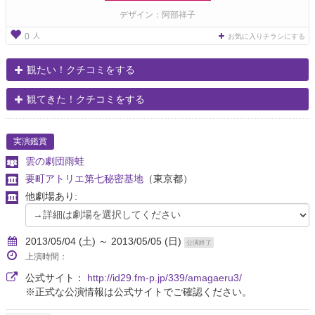
デザイン：阿部祥子
人
0
お気に入りチラシにする
観たい！クチコミをする
観てきた！クチコミをする
実演鑑賞
雲の劇団雨蛙
要町アトリエ第七秘密基地
（東京都）
他劇場あり:
2013/05/04 (土) ～ 2013/05/05 (日)
公演終了
上演時間：
公式サイト：
http://id29.fm-p.jp/339/amagaeru3/
※正式な公演情報は公式サイトでご確認ください。