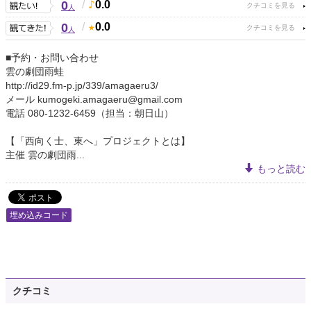
0
/
0.0
人
0
/
0.0
人
■予約・お問い合わせ
雲の劇団雨蛙
http://id29.fm-p.jp/339/amagaeru3/
メール kumogeki.amagaeru@gmail.com
電話 080-1232-6459（担当：朝日山）
【「西向く士、東へ」プロジェクトとは】
主催 雲の劇団雨...
もっと読む
埋め込みコード
クチコミ