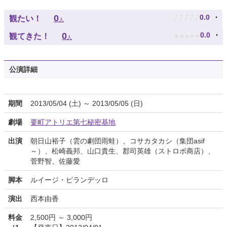
♪
♪
♪
♪
♪
0
0.0
観たい！
人
★
★
★
★
★
0
0.0
観てきた！
人
公演詳細
期間
2013/05/04 (土) ～ 2013/05/05 (日)
劇場
要町アトリエ第七秘密基地
出演
朝日山裕子（雲の劇団雨蛙）、コサカタカシ（集団asif
～）、松崎義邦、山口貴生、郡司英雄（ストロボ商店）、
菅野智、佐藤愛
脚本
ルイージ・ピランデッロ
演出
西本由香
料金
2,500円 ～ 3,000円