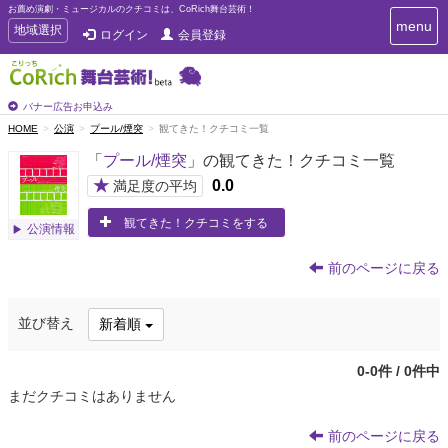
お薦め演劇・ミュージカルのクチコミは、CoRich舞台芸術！
T
menu
T
地域選択
ログイン
会員登録
o
o
g
g
g
g
l
l
バナー広告お申込み
e
e
HOME
公演
プール/煙突
観てきた！クチコミ一覧
n
n
a
「
プール/煙突
」の観てきた！クチコミ一覧
a
v
i
v
★
0.0
満足度の平均
g
i
a
観てきた！クチコミをする
g
公演情報
t
a
i
t
o
前のページに戻る
n
i
o
並び替え
新着順
n
0-0件 / 0件中
まだクチコミはありません
前のページに戻る