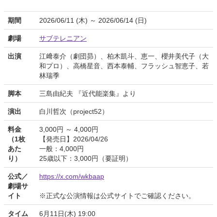
期間
2026/06/11 (木) ～ 2026/06/14 (日)
劇場
サブテレニアン
出演
江﨑泰介（劇団昴）、柏木凱斗、恵一、櫻井美代子（大
和プロ）、高橋星音、西本泰輔、フラッシュ智恵子、若
林瑞季
脚本
三島由紀夫 『近代能楽集』より
演出
白川哲次（project52）
料金
3,000円 ～ 4,000円
（1枚
【発売日】2026/04/26
あた
一般：4,000円
り）
25歳以下：3,000円（要証明）
公式／
https://x.com/wkbaap
劇場サ
イト
※正式な公演情報は公式サイトでご確認ください。
タイム
6月11日(木) 19:00