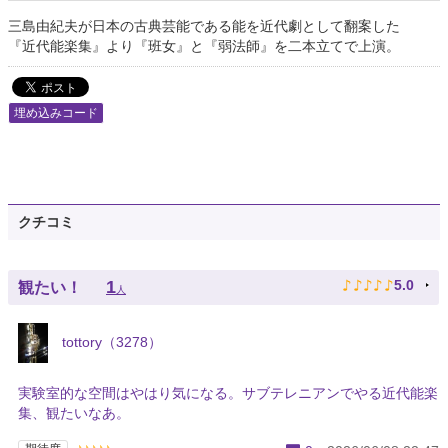
三島由紀夫が日本の古典芸能である能を近代劇として翻案した
『近代能楽集』より『班女』と『弱法師』を二本立てで上演。
埋め込みコード
クチコミ
♪
♪
♪
♪
♪
1
5.0
観たい！
人
tottory（3278）
実験室的な空間はやはり気になる。サブテレニアンでやる近代能楽
集、観たいなあ。