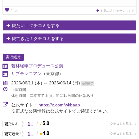
人
1
お気に入りチラシにする
観たい！クチコミをする
観てきた！クチコミをする
実演鑑賞
若林瑞季プロデュース公演
サブテレニアン
（東京都）
2026/06/11 (木) ～ 2026/06/14 (日)
公演終了
上演時間：
休憩時間：二本立て上演／間に15分間の休憩あり
公式サイト：
https://x.com/wkbaap
※正式な公演情報は公式サイトでご確認ください。
1
/
5.0
人
1
/
4.0
人