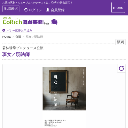
お薦め演劇・ミュージカルのクチコミは、CoRich舞台芸術！
T
menu
T
地域選択
ログイン
会員登録
o
o
g
g
g
g
l
l
バナー広告お申込み
e
e
HOME
公演
班女／弱法師
n
n
演劇
a
a
v
若林瑞季プロデュース公演
i
v
班女／弱法師
g
i
a
g
t
a
i
t
o
n
i
o
n