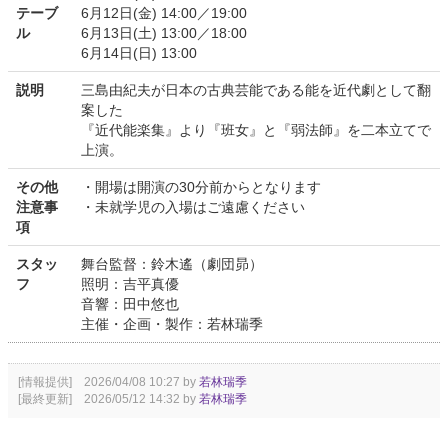
テーブ
6月12日(金) 14:00／19:00
ル
6月13日(土) 13:00／18:00
6月14日(日) 13:00
説明
三島由紀夫が日本の古典芸能である能を近代劇として翻
案した
『近代能楽集』より『班女』と『弱法師』を二本立てで
上演。
その他
・開場は開演の30分前からとなります
注意事
・未就学児の入場はご遠慮ください
項
スタッ
舞台監督：鈴木遙（劇団昴）
フ
照明：吉平真優
音響：田中悠也
主催・企画・製作：若林瑞季
[情報提供] 2026/04/08 10:27 by
若林瑞季
[最終更新] 2026/05/12 14:32 by
若林瑞季