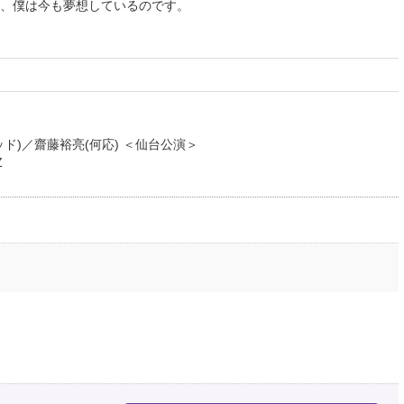
、僕は今も夢想しているのです。
ド)／齋藤裕亮(何応) ＜仙台公演＞
Z