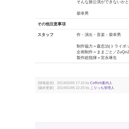
そんな旅公演ができないかと
柴幸男
その他注意事項
スタッフ
作・演出・音楽：柴幸男
制作協力＝森忠治(トライポッ
企画制作＝ままごと／ZuQn
製作総指揮＝宮永琢生
[情報提供] 2013/02/05 17:10 by
CoRich案内人
[最終更新] 2014/01/06 22:25 by
こりっち管理人