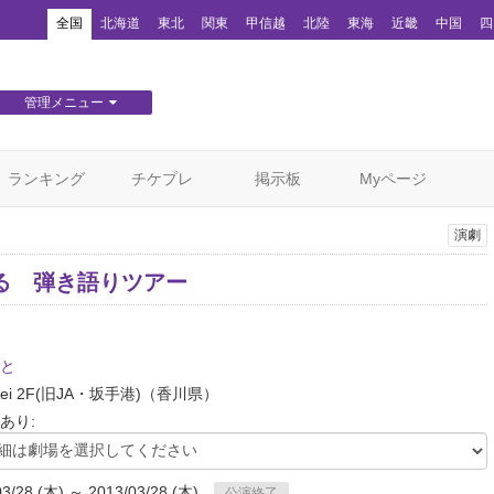
！
全国
北海道
東北
関東
甲信越
北陸
東海
近畿
中国
四
管理メニュー
団体WEBサイト管理
顧客管理
ランキング
チケプレ
掲示板
Myページ
演劇
る 弾き語りツアー
と
i 2F(旧JA・坂手港)
（香川県）
あり:
03/28 (木) ～ 2013/03/28 (木)
公演終了