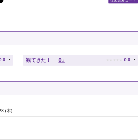
埋め込みコード
★
★
★
★
★
0
0.0
0.0
観てきた！
人
28 (木)