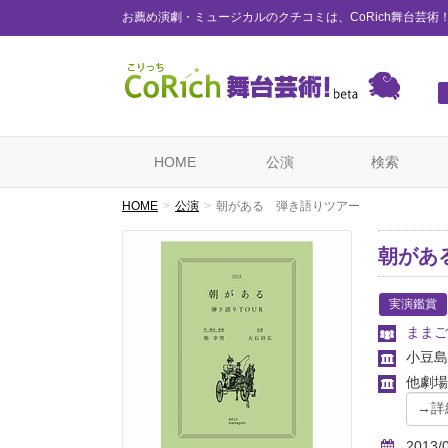
お薦め演劇・ミュージカルのクチコミは、CoRich舞台芸術
HOME
公演
検索
HOME
公演
朝がある 弾き語りツアー
朝があ
実演鑑賞
ままご
小豆島e
他劇場
2013/