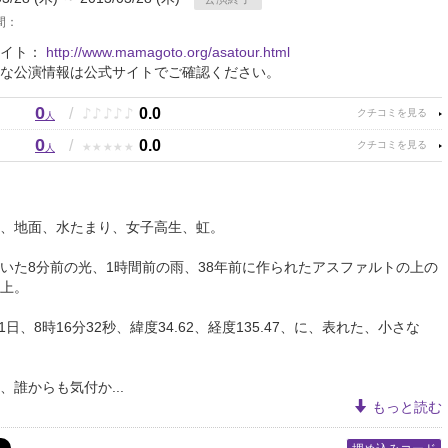
間：
サイト：
http://www.mamagoto.org/asatour.html
な公演情報は公式サイトでご確認ください。
0
♪
♪
♪
♪
♪
/
0.0
人
0
★
★
★
★
★
/
0.0
人
、地面、水たまり、女子高生、虹。
いた8分前の光、1時間前の雨、38年前に作られたアスファルトの上の
上。
月1日、8時16分32秒、緯度34.62、経度135.47、に、表れた、小さな
、誰からも気付か...
もっと読む