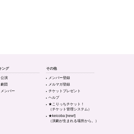
キング
その他
目公演
メンバー登録
目劇団
メルマガ登録
目メンバー
チケットプレゼント
ヘルプ
★こりっちチケット！
（チケット管理システム）
★keicoba [new!]
（演劇が生まれる場所から。）