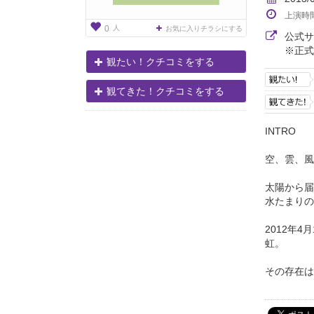
上演時
人
0
お気に入りチラシにする
公式
※正式
観たい！クチコミをする
観てきた！クチコミをする
INTRO
空、雲、風
太陽から届
水たまりの
2012年4
虹。
その存在は