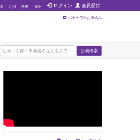
ログイン
会員登録
国
九州
沖縄
海外
バナー広告お申込み
公演検索