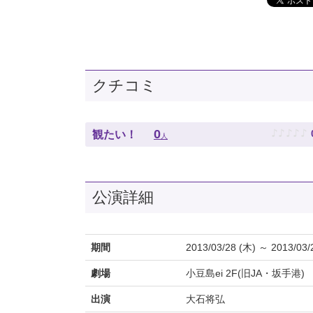
クチコミ
♪
♪
♪
♪
♪
0
観たい！
人
公演詳細
期間
2013/03/28 (木) ～ 2013/03/
劇場
小豆島ei 2F(旧JA・坂手港)
出演
大石将弘