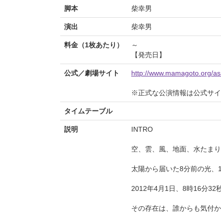
脚本
柴幸男
演出
柴幸男
料金（1枚あたり）
～
【発売日】
公式／劇場サイト
http://www.mamagoto.org/as
※正式な公演情報は公式サ
タイムテーブル
説明
INTRO
空、雲、風、地面、水たまり
太陽から届いた8分前の光、
2012年4月1日、8時16分3
その存在は、誰からも気付か