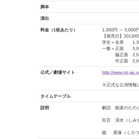
脚本
演出
料金（1枚あたり）
1,300円 ～ 3,000
【発売日】2013/05
学生＝全席 1,3
一般＝正面 3,0
脇正面 2,50
中正面 2,00
公式／劇場サイト
http://www.ntj.jac
※正式な公演情報
タイムテーブル
説明
解説 能楽のた
狂言 清水（しみ
能 黒塚（くろづ