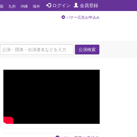
ログイン
会員登録
国
九州
沖縄
海外
バナー広告お申込み
公演検索