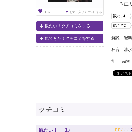
※正式
人
0
お気に入りチラシにする
観たい！クチコミをする
解説 能
観てきた！クチコミをする
狂言 清水
能 黒塚
クチコミ
♪
♪
♪
♪
♪
1
観たい！
人