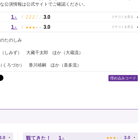
な公演情報は公式サイトでご確認ください。
1
♪
♪
♪
♪
♪
/
3.0
人
1
★
★
★
★
★
/
3.0
人
楽のたのしみ
（しみず） 大藏千太郎 ほか（大蔵流）
（くろづか） 香川靖嗣 ほか（喜多流）
埋め込みコード
★
★
★
★
★
1
3.0
3.0
観てきた！
人