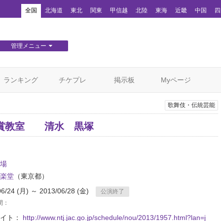
！
全国
北海道
東北
関東
甲信越
北陸
東海
近畿
中国
四
管理メニュー
団体WEBサイト管理
顧客管理
ランキング
チケプレ
掲示板
Myページ
歌舞伎・伝統芸能
賞教室 清水 黒塚
場
楽堂
（東京都）
06/24 (月) ～ 2013/06/28 (金)
公演終了
間：
サイト：
http://www.ntj.jac.go.jp/schedule/nou/2013/1957.html?lan=j