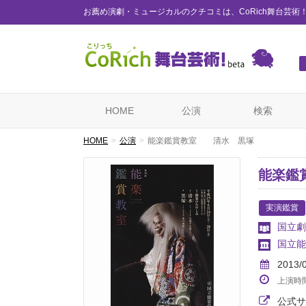
お薦め演劇・ミュージカルのクチコミは、CoRich舞台芸術
HOME
公演
検索
HOME
公演
能楽鑑賞教室 清水 黒塚
能楽鑑
実演鑑賞
国立劇
国立能
2013/
上演時
公式