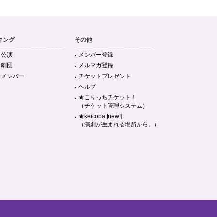
キング
その他
目公演
メンバー登録
目劇団
メルマガ登録
目メンバー
チケットプレゼント
ヘルプ
★こりっちチケット！
（チケット管理システム）
★keicoba [new!]
（演劇が生まれる場所から。）