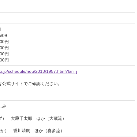
円
/09
00円
00円
0円
0円
.go.jp/schedule/nou/2013/1957.html?lan=j
は公式サイトでご確認ください。
のしみ
ず） 大藏千太郎 ほか（大蔵流）
か） 香川靖嗣 ほか（喜多流）