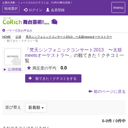
お薦め演劇・ミュージカルのクチコミは、CoRich舞台芸術！
T
menu
T
地域選択
ログイン
会員登録
o
o
g
g
g
g
l
l
バナー広告お申込み
e
e
HOME
公演
梵天シンフォニックコンサート2013 〜太鼓meetsオーケストラ〜
n
観てきた！クチコミ一覧
n
a
a
v
「
梵天シンフォニックコンサート2013 〜太鼓
i
v
meetsオーケストラ〜
」の観てきた！クチコミ一
g
i
覧
a
g
t
★
0.0
満足度の平均
公演情報
a
i
t
o
観てきた！クチコミをする
n
i
o
前のページに戻る
n
並び替え
新着順
0-0件 / 0件中