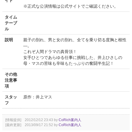
イト
※正式な公演情報は公式サイトでご確認ください。
タイム
テーブ
ル
説明
親子の別れ、男と女の別れ、全てを乗り切る度胸と根性
―。
これぞ人間ドラマの真骨頂！
女手ひとつであらゆる仕事に挑戦した、井上ひさしの
母・マスの苦味も辛味もたっぷりの奮闘半生記！
その他
注意事
項
スタッ
原作：井上マス
フ
[情報提供] 2012/12/12 23:43 by
CoRich案内人
[最終更新] 2013/09/17 21:52 by
CoRich案内人