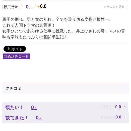
0
/
0.0
人
親子の別れ、男と女の別れ、全てを乗り切る度胸と根性―。
これぞ人間ドラマの真骨頂！
女手ひとつであらゆる仕事に挑戦した、井上ひさしの母・マスの苦
味も辛味もたっぷりの奮闘半生記！
埋め込みコード
クチコミ
♪
♪
♪
♪
♪
0
0.0
観たい！
人
★
★
★
★
★
0
0.0
観てきた！
人