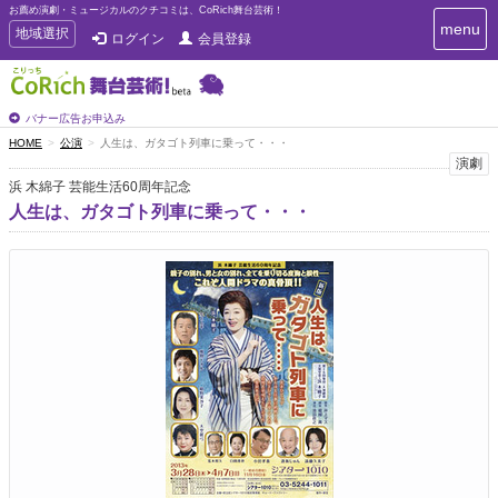
お薦め演劇・ミュージカルのクチコミは、CoRich舞台芸術！
T
menu
T
地域選択
ログイン
会員登録
o
o
g
g
g
g
l
l
バナー広告お申込み
e
e
HOME
公演
人生は、ガタゴト列車に乗って・・・
n
n
演劇
a
a
v
浜 木綿子 芸能生活60周年記念
i
v
人生は、ガタゴト列車に乗って・・・
g
i
a
g
t
a
i
t
o
n
i
o
n