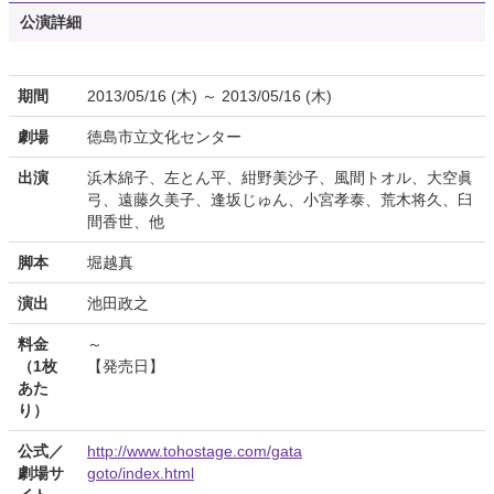
公演詳細
期間
2013/05/16 (木) ～ 2013/05/16 (木)
劇場
徳島市立文化センター
出演
浜木綿子、左とん平、紺野美沙子、風間トオル、大空眞
弓、遠藤久美子、逢坂じゅん、小宮孝泰、荒木将久、臼
間香世、他
脚本
堀越真
演出
池田政之
料金
～
（1枚
【発売日】
あた
り）
公式／
http://www.tohostage.com/gata
劇場サ
goto/index.html