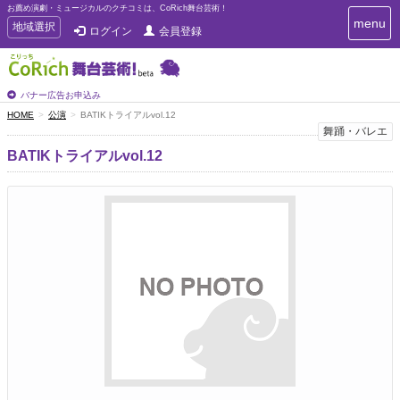
お薦め演劇・ミュージカルのクチコミは、CoRich舞台芸術！
T
menu
T
地域選択
ログイン
会員登録
o
o
g
g
g
g
l
l
バナー広告お申込み
e
e
HOME
公演
BATIKトライアルvol.12
n
n
舞踊・バレエ
a
a
v
BATIKトライアルvol.12
i
v
g
i
a
g
t
a
i
t
o
n
i
o
n