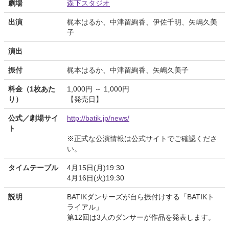
劇場
森下スタジオ
出演
梶本はるか、中津留絢香、伊佐千明、矢嶋久美
子
演出
振付
梶本はるか、中津留絢香、矢嶋久美子
料金（1枚あた
1,000円 ～ 1,000円
り）
【発売日】
公式／劇場サイ
http://batik.jp/news/
ト
※正式な公演情報は公式サイトでご確認くださ
い。
タイムテーブル
4月15日(月)19:30
4月16日(火)19:30
説明
BATIKダンサーズが自ら振付けする「BATIKト
ライアル」
第12回は3人のダンサーが作品を発表します。