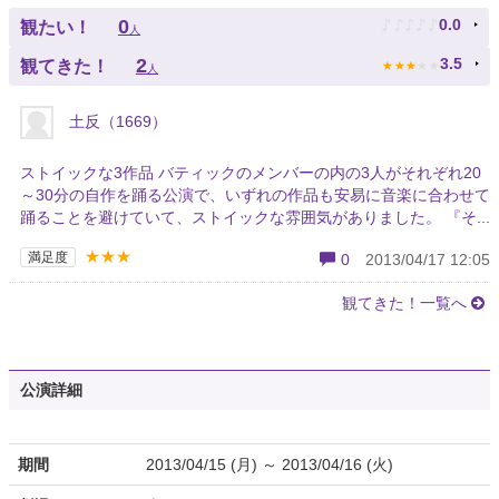
♪
♪
♪
♪
♪
0
0.0
観たい！
人
★
★
★
★
★
2
3.5
観てきた！
人
土反（1669）
ストイックな3作品 バティックのメンバーの内の3人がそれぞれ20
～30分の自作を踊る公演で、いずれの作品も安易に音楽に合わせて
踊ることを避けていて、ストイックな雰囲気がありました。 『そ...
★★★
満足度
0
2013/04/17 12:05
観てきた！一覧へ
公演詳細
期間
2013/04/15 (月) ～ 2013/04/16 (火)