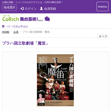
お薦め演劇・ミュージカルのクチコミは、CoRich舞台芸術！
T
menu
T
地域選択
ログイン
会員登録
o
o
g
g
g
g
l
l
バナー広告お申込み
e
e
HOME
公演
プラハ国立歌劇場「魔笛」
n
n
オペラ
a
a
v
プラハ国立歌劇場「魔笛」
i
v
g
i
a
g
t
a
i
t
o
n
i
o
n