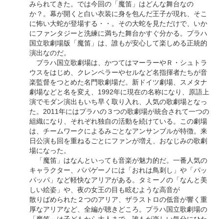
みられてきた。では今回の「魔笛」はどんな舞台なの
か？。幕が開くと白い衣装に身を包んだ王子が現れ、そこ
に怖い大蛇が登場する・・。その大蛇を見ただけで、いか
にファンタジーと洗練に満ちた舞台かすぐ分かる。プラハ
国立歌劇場版「魔笛」は、誰もが安心して楽しめる正統的
演出なのだ。
プラハ国立歌劇場は、かつてはマーラーやＲ・シュトラ
ウスをはじめ、クレンペラーやセルなど名指揮者たちが音
楽監督をつとめた名門歌劇場だ。新ドイツ劇場、スメタナ
劇場などと名を変え、1992年に現在の名称になり、原語上
演でモダン演出もいち早く取り入れ、人気の歌劇場となっ
た。2011年にはプラハの３つの歌劇場が統合されて一つの
組織になり、それぞれ独自の活動を続けている。この劇場
は、チームワークによるみごとなアンサンブルが特徴。来
日公演も回を重ねるごとにファンが増え、おなじみの歌劇
場になった。
「魔笛」はなんといっても音楽が魅力的だ。一番人気の
キャラクター、パパゲーノには「おれは鳥刺し」や「パッ
パッパ」など軽快なアリアがある。タミーノの「なんと美
しい絵姿」や、夜の女王の目も眩むような高音が
散りばめられた２つのアリア、ザラストロの低音が響く重
厚なアリアなど、全編が聴きどころ。プラハ国立歌劇場の