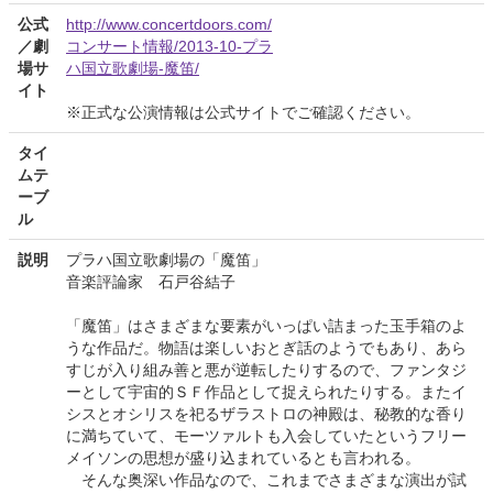
公式
http://www.concertdoors.com/
／劇
コンサート情報/2013-10-プラ
場サ
ハ国立歌劇場-魔笛/
イト
※正式な公演情報は公式サイトでご確認ください。
タイ
ムテ
ーブ
ル
説明
プラハ国立歌劇場の「魔笛」
音楽評論家 石戸谷結子
「魔笛」はさまざまな要素がいっぱい詰まった玉手箱のよ
うな作品だ。物語は楽しいおとぎ話のようでもあり、あら
すじが入り組み善と悪が逆転したりするので、ファンタジ
ーとして宇宙的ＳＦ作品として捉えられたりする。またイ
シスとオシリスを祀るザラストロの神殿は、秘教的な香り
に満ちていて、モーツァルトも入会していたというフリー
メイソンの思想が盛り込まれているとも言われる。
そんな奥深い作品なので、これまでさまざまな演出が試