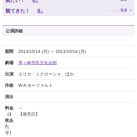
0
観たい！
人
★
★
★
★
★
0
0.0
観てきた！
人
公演詳細
期間
2013/10/14 (月) ～ 2013/10/14 (月)
劇場
茅ヶ崎市民文化会館
出演
エリカ・ミクローシャ、ほか
作曲
W.A.モーツァルト
演出
料金
～
（1
【発売日】
枚あ
た
り）