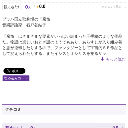
0
/
0.0
人
プラハ国立歌劇場の「魔笛」
音楽評論家 石戸谷結子
「魔笛」はさまざまな要素がいっぱい詰まった玉手箱のような作品
だ。物語は楽しいおとぎ話のようでもあり、あらすじが入り組み善
と悪が逆転したりするので、ファンタジーとして宇宙的ＳＦ作品と
して捉えられたりする。またイシスとオシリスを祀るザラ...
もっと読む
埋め込みコード
クチコミ
♪
♪
♪
♪
♪
0.0