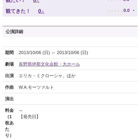
0
観たい！
人
★
★
★
★
★
0
0.0
観てきた！
人
公演詳細
期間
2013/10/06 (日) ～ 2013/10/06 (日)
劇場
長野県伊那文化会館・大ホール
出演
エリカ・ミクローシャ、ほか
作曲
W.A.モーツァルト
演出
料金
～
（1
【発売日】
枚あ
た
り）