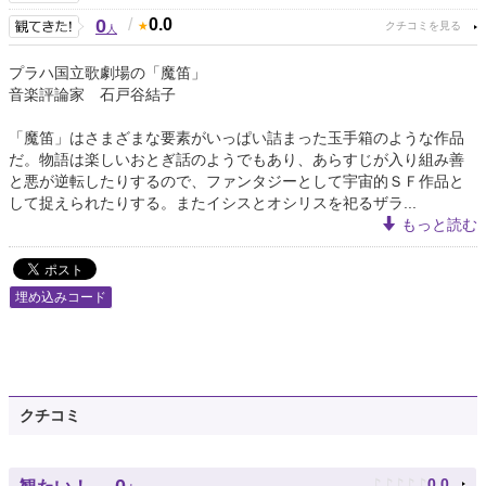
0
/
0.0
人
プラハ国立歌劇場の「魔笛」
音楽評論家 石戸谷結子
「魔笛」はさまざまな要素がいっぱい詰まった玉手箱のような作品
だ。物語は楽しいおとぎ話のようでもあり、あらすじが入り組み善
と悪が逆転したりするので、ファンタジーとして宇宙的ＳＦ作品と
して捉えられたりする。またイシスとオシリスを祀るザラ...
もっと読む
埋め込みコード
クチコミ
♪
♪
♪
♪
♪
0.0