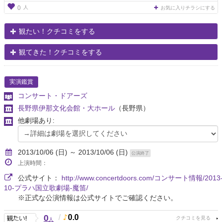
人
0
お気に入りチラシにする
観たい！クチコミをする
観てきた！クチコミをする
実演鑑賞
コンサート・ドアーズ
長野県伊那文化会館・大ホール
（長野県）
他劇場あり:
2013/10/06 (日) ～ 2013/10/06 (日)
公演終了
上演時間：
公式サイト：
http://www.concertdoors.com/コンサート情報/2013
10-プラハ国立歌劇場-魔笛/
※正式な公演情報は公式サイトでご確認ください。
0
/
0.0
人