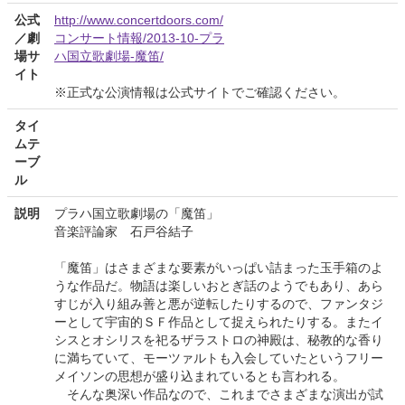
公式
http://www.concertdoors.com/
／劇
コンサート情報/2013-10-プラ
場サ
ハ国立歌劇場-魔笛/
イト
※正式な公演情報は公式サイトでご確認ください。
タイ
ムテ
ーブ
ル
説明
プラハ国立歌劇場の「魔笛」
音楽評論家 石戸谷結子
「魔笛」はさまざまな要素がいっぱい詰まった玉手箱のよ
うな作品だ。物語は楽しいおとぎ話のようでもあり、あら
すじが入り組み善と悪が逆転したりするので、ファンタジ
ーとして宇宙的ＳＦ作品として捉えられたりする。またイ
シスとオシリスを祀るザラストロの神殿は、秘教的な香り
に満ちていて、モーツァルトも入会していたというフリー
メイソンの思想が盛り込まれているとも言われる。
そんな奥深い作品なので、これまでさまざまな演出が試