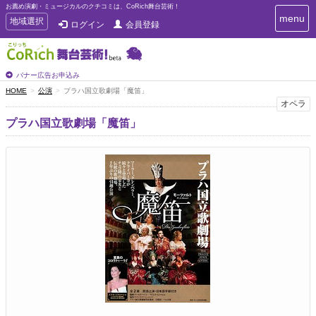
お薦め演劇・ミュージカルのクチコミは、CoRich舞台芸術！
T
menu
T
地域選択
ログイン
会員登録
o
o
g
g
g
g
l
l
バナー広告お申込み
e
e
HOME
公演
プラハ国立歌劇場「魔笛」
n
n
オペラ
a
a
v
プラハ国立歌劇場「魔笛」
i
v
g
i
a
g
t
a
i
t
o
n
i
o
n