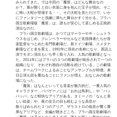
みられてきた。では今回の「魔笛」はどんな舞台なの
か？。幕が開くと白い衣装に身を包んだ王子が現れ、そこ
に怖い大蛇が登場する・・。その大蛇を見ただけで、いか
にファンタジーと洗練に満ちた舞台かすぐ分かる。プラハ
国立歌劇場版「魔笛」は、誰もが安心して楽しめる正統的
演出なのだ。
プラハ国立歌劇場は、かつてはマーラーやＲ・シュトラ
ウスをはじめ、クレンペラーやセルなど名指揮者たちが音
楽監督をつとめた名門歌劇場だ。新ドイツ劇場、スメタナ
劇場などと名を変え、1992年に現在の名称になり、原語上
演でモダン演出もいち早く取り入れ、人気の歌劇場となっ
た。2011年にはプラハの３つの歌劇場が統合されて一つの
組織になり、それぞれ独自の活動を続けている。この劇場
は、チームワークによるみごとなアンサンブルが特徴。来
日公演も回を重ねるごとにファンが増え、おなじみの歌劇
場になった。
「魔笛」はなんといっても音楽が魅力的だ。一番人気の
キャラクター、パパゲーノには「おれは鳥刺し」や「パッ
パッパ」など軽快なアリアがある。タミーノの「なんと美
しい絵姿」や、夜の女王の目も眩むような高音が
散りばめられた２つのアリア、ザラストロの低音が響く重
厚なアリアなど、全編が聴きどころ。プラハ国立歌劇場の