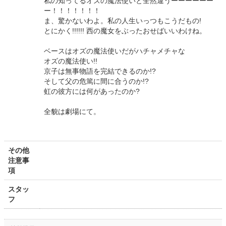
私の知ってるオズの魔法使いと全然違うーーーーーー
ー！！！！！！！
ま、驚かないわよ。私の人生いっつもこうだもの!
とにかく!!!!!! 西の魔女をぶったおせばいいわけね。
ベースはオズの魔法使いだがハチャメチャな
オズの魔法使い!!
京子は無事物語を完結できるのか!?
そして父の危篤に間に合うのか!?
虹の彼方には何があったのか?
全貌は劇場にて。
その他
注意事
項
スタッ
フ