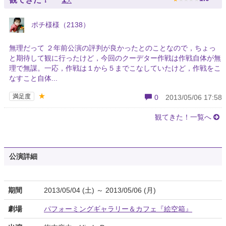
人
ポチ様様（2138）
無理だって ２年前公演の評判が良かったとのことなので，ちょっ
と期待して観に行ったけど，今回のクーデター作戦は作戦自体が無
理で無謀。一応，作戦は１から５までこなしていたけど，作戦をこ
なすこと自体...
★
満足度
0
2013/05/06 17:58
観てきた！一覧へ
公演詳細
期間
2013/05/04 (土) ～ 2013/05/06 (月)
劇場
パフォーミングギャラリー＆カフェ『絵空箱』