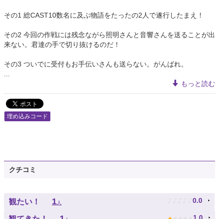
その1 総CAST10数名に及ぶ物語をたったの2人で遂行したまえ！
その2 今回の作戦には残念ながら照明さんと音響さんを送ることが出
来ない。君達の手で切り抜けるのだ！
その3 ついでに受付もお手伝いさんも送らない。がんばれ。
...
もっと読む
埋め込みコード
クチコミ
♪
♪
♪
♪
♪
1
0.0
観たい！
人
★
★
★
★
★
1
1.0
観てきた！