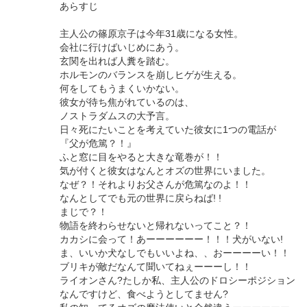
あらすじ
主人公の篠原京子は今年31歳になる女性。
会社に行けばいじめにあう。
玄関を出れば人糞を踏む。
ホルモンのバランスを崩しヒゲが生える。
何をしてもうまくいかない。
彼女が待ち焦がれているのは、
ノストラダムスの大予言。
日々死にたいことを考えていた彼女に1つの電話が
『父が危篤？！』
ふと窓に目をやると大きな竜巻が！！
気が付くと彼女はなんとオズの世界にいました。
なぜ？！それよりお父さんが危篤なのよ！！
なんとしてでも元の世界に戻らねば! !
まじで？！
物語を終わらせないと帰れないってこと？！
カカシに会って！あーーーーーー！！！犬がいない!
ま、いいか犬なしでもいいよね、、おーーーーい！！
ブリキが敵だなんて聞いてねぇーーーし！！
ライオンさん?たしか私、主人公のドロシーポジション
なんですけど、食べようとしてません?