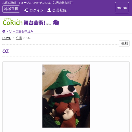
お薦め演劇・ミュージカルのクチコミは、CoRich舞台芸術！
T
menu
T
地域選択
ログイン
会員登録
o
o
g
g
g
g
l
l
バナー広告お申込み
e
e
HOME
公演
OZ
n
n
演劇
a
a
v
OZ
i
v
g
i
a
g
t
a
i
t
o
n
i
o
n