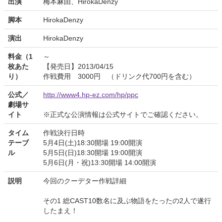
出演
梅本麻由、HirokaDenzy
脚本
HirokaDenzy
演出
HirokaDenzy
料金（1
～
枚あた
【発売日】2013/04/15
り）
作戦費用 3000円 （ドリンク代700円を含む）
公式／
http://www4.hp-ez.com/hp/ppc
劇場サ
イト
※正式な公演情報は公式サイトでご確認ください。
タイム
作戦決行日時
テーブ
5月4日(土)18:30開場 19:00開演
ル
5月5日(日)18:30開場 19:00開演
5月6日(月・祝)13:30開場 14:00開演
説明
今回のクーデター作戦詳細
その1 総CAST10数名に及ぶ物語をたったの2人で遂行
したまえ！