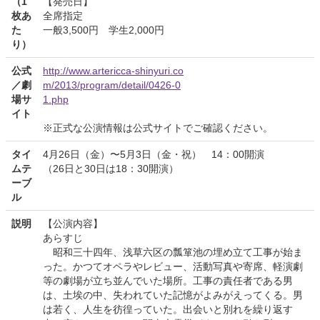
（1
【発売日】
枚あ
全席指定
た
一般3,500円 学生2,000円
り）
公式
http://www.artericca-shinyuri.co
／劇
m/2013/program/detail/0426-0
場サ
1.php
イト
※正式な公演情報は公式サイトでご確認ください。
タイ
4月26日（金）〜5月3日（金・祝） 14：00開演
ムテ
（26日と30日は18：30開演）
ーブ
ル
説明
【公演内容】
あらすじ
昭和三十四年、浅草六区の瓢箪池の埋め立て工事が始ま
った。かつてオペラやレビュー、活動写真や寄席、軽演劇
等の劇場が立ち並んでいた場所。工事の責任者である男
は、土埃の中、失われていた記憶がよみがえってくる。男
は若く、人生を彷徨っていた。出会いと別れを繰り返す