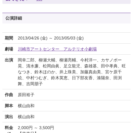
公演詳細
期間
2013/04/26 (金) ～ 2013/05/03 (金)
劇場
川崎市アートセンター アルテリオ小劇場
出演
岡幸二郎、柳瀬大輔、柳瀬亮輔、今村洋一、カサノボー
晃、清水廉、松岡由眞、足立龍児、森雄基、田中孝典、旺
なつき、鈴木ほのか、井上珠美、加藤真由美、宮ケ原千
絵、中村つむぎ、鈴木英恵、日下部友香、湊陽奈、田渕
舞、吉岡朋子
作曲
原田裕子
脚本
横山由和
演出
横山由和
料金
2,000円 ～ 3,500円