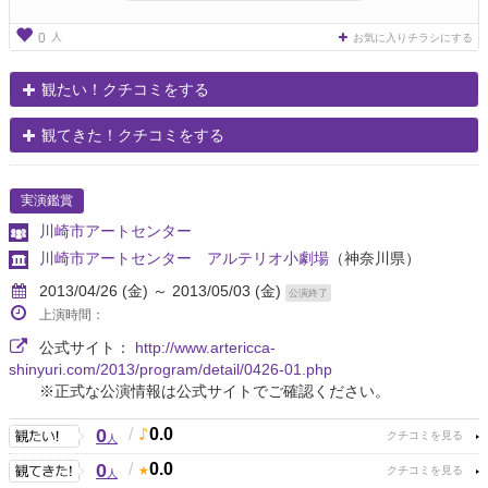
人
0
お気に入りチラシにする
観たい！クチコミをする
観てきた！クチコミをする
実演鑑賞
川崎市アートセンター
川崎市アートセンター アルテリオ小劇場
（神奈川県）
2013/04/26 (金) ～ 2013/05/03 (金)
公演終了
上演時間：
公式サイト：
http://www.artericca-
shinyuri.com/2013/program/detail/0426-01.php
※正式な公演情報は公式サイトでご確認ください。
0
/
0.0
人
0
/
0.0
人