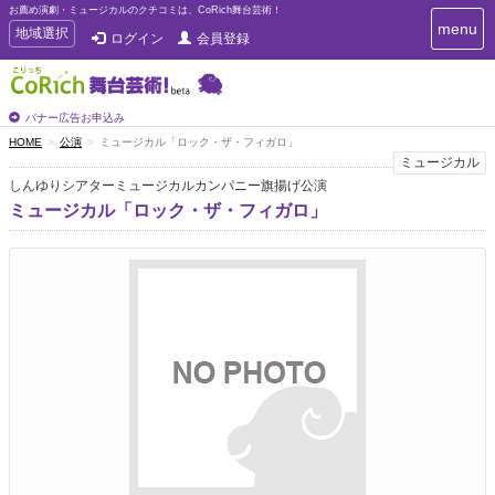
お薦め演劇・ミュージカルのクチコミは、CoRich舞台芸術！
T
menu
T
地域選択
ログイン
会員登録
o
o
g
g
g
g
l
l
バナー広告お申込み
e
e
HOME
公演
ミュージカル「ロック・ザ・フィガロ」
n
n
ミュージカル
a
a
v
しんゆりシアターミュージカルカンパニー旗揚げ公演
i
v
ミュージカル「ロック・ザ・フィガロ」
g
i
a
g
t
a
i
t
o
n
i
o
n