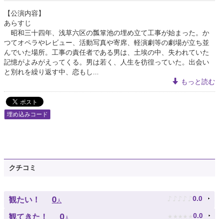
【公演内容】
あらすじ
昭和三十四年、浅草六区の瓢箪池の埋め立て工事が始まった。か
つてオペラやレビュー、活動写真や寄席、軽演劇等の劇場が立ち並
んでいた場所。工事の責任者である男は、土埃の中、失われていた
記憶がよみがえってくる。男は若く、人生を彷徨っていた。出会い
と別れを繰り返す中、恋もし...
もっと読む
埋め込みコード
クチコミ
♪
♪
♪
♪
♪
0
0.0
観たい！
人
★
★
★
★
★
0
0.0
観てきた！
人