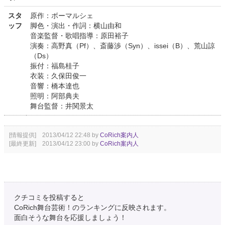
スタ
原作：ボーマルシェ
ッフ
脚色・演出・作詞：横山由和
音楽監督・歌唱指導：原田裕子
演奏：高野真（Pf）、斎藤渉（Syn）、issei（B）、荒山諒
（Ds）
振付：福島桂子
衣装：久保田俊一
音響：橋本達也
照明：阿部典夫
舞台監督：井関景太
[情報提供] 2013/04/12 22:48 by
CoRich案内人
[最終更新] 2013/04/12 23:00 by
CoRich案内人
クチコミを投稿すると
CoRich舞台芸術！のランキングに反映されます。
面白そうな舞台を応援しましょう！