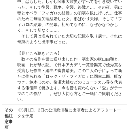
中、恋もした。しかし関東大震災がすべてを引き裂いてい
った。そして復興、戦争、空襲、終戦と…。その夜、男は
妻とオペラ「フィガロの結婚」の初演を観に行った。仕事
のために無理矢理結婚した女。形ばかり夫婦。そして「フ
ィガロの結婚」の開幕。初めてなのに、なぜかなつかし
く、そして切なく……。
そして男は埋もれていた大切な記憶を取り戻す。それは
奇跡のような出来事だった。
【見どころ聴きどころ】
数々の名作を世に送り出した作・演出家の横山由和と、
映画「わが母の記」で日本アカデミー賞音楽賞で優秀賞を
受賞した作曲・編曲の富貴晴美。この二人の手によって新
たに作られる「ロック・ザ・フィガロ」に岡幸二郎、旺な
つき、鈴木ほのか、柳瀬大輔などのミュージカル界を代表
する俳優陣で挑みます。今も昔も変わらない「愛」がテー
マのこの作品……。ぜひ大切な方とご一緒にご観劇くださ
い。
その
※5月1日、2日の公演終演後に出演者によるアフタートー
他注
クを予定
意事
項