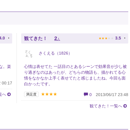
★
★
★
★
★
2
4.0
3.5
観てきた！
人
さくえる（1826）
な。楽
心情は表せてた 一話目のとあるシーンで効果音が少し被
り過ぎなのはあったが、どちらの物語も、描かれてる心
情をなかなか上手く表せてたと感じましたね。今回も面
 00:17
白かったです。
★★★★
覧へ
満足度
0
2013/06/17 23:48
観てきた！一覧へ