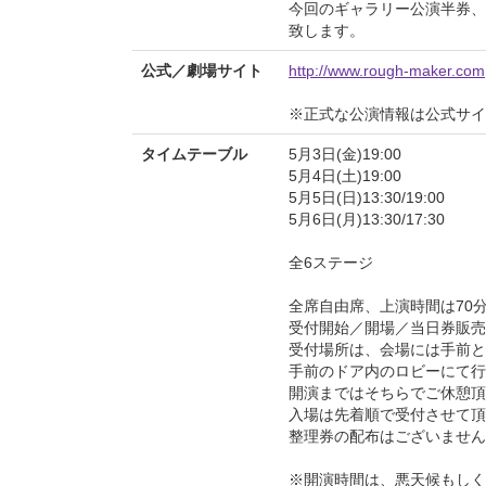
今回のギャラリー公演半券、
致します。
公式／劇場サイト
http://www.rough-maker.com
※正式な公演情報は公式サ
タイムテーブル
5月3日(金)19:00
5月4日(土)19:00
5月5日(日)13:30/19:00
5月6日(月)13:30/17:30
全6ステージ
全席自由席、上演時間は70
受付開始／開場／当日券販売
受付場所は、会場には手前と
手前のドア内のロビーにて行
開演まではそちらでご休憩頂
入場は先着順で受付させて頂
整理券の配布はございません
※開演時間は、悪天候もしく