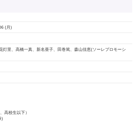
06 (月)
陽花灯里、高橋一真、新名亜子、田巻篤、森山佳恵(ソーレプロモーシ
、高校生以下）
)