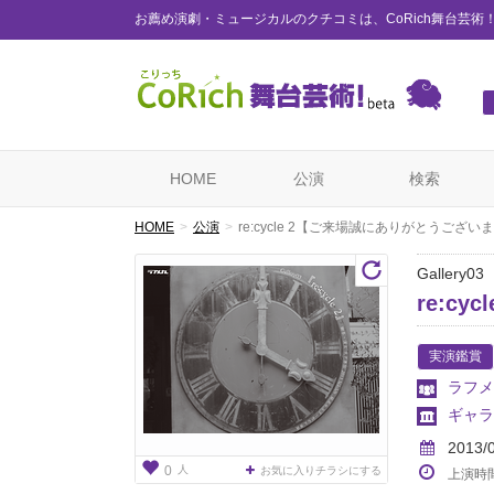
お薦め演劇・ミュージカルのクチコミは、CoRich舞台芸術
HOME
公演
検索
HOME
公演
re:cycle 2【ご来場誠にありがとうござい
Gallery03
re:c
実演鑑賞
ラフメ
ギャラ
2013/
人
0
お気に入りチラシにする
上演時