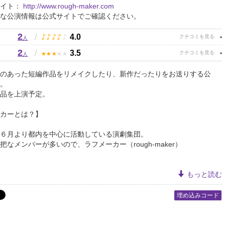
サイト：
http://www.rough-maker.com
な公演情報は公式サイトでご確認ください。
2
♪
♪
♪
♪
♪
/
4.0
人
2
★
★
★
★
★
/
3.5
人
のあった短編作品をリメイクしたり、新作だったりをお送りする公
。
品を上演予定。
カーとは？】
６月より都内を中心に活動している演劇集団。
把なメンバーが多いので、ラフメーカー（rough-maker）
もっと読む
埋め込みコード