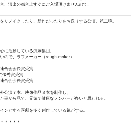
合、演出の都合上すぐにご入場頂けませんので、
をリメイクしたり、新作だったりをお送りする公演、第二弾。
心に活動している演劇集団。
で、ラフメーカー（rough-maker）
連合会会長賞受賞
て優秀賞受賞
連合会会長賞受賞
外公演７本、映像作品３本を制作し、
た事から見て、元気で健康なメンバーが多いと思われる。
インとする喜劇を多く創作している気がする。
＊＊＊＊＊