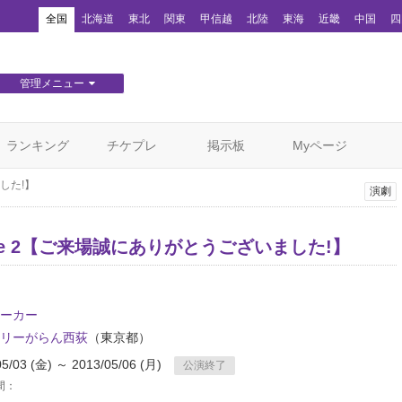
！
全国
北海道
東北
関東
甲信越
北陸
東海
近畿
中国
四
管理メニュー
団体WEBサイト管理
顧客管理
ランキング
チケプレ
掲示板
Myページ
ました!】
演劇
ycle 2【ご来場誠にありがとうございました!】
ーカー
リーがらん西荻
（東京都）
05/03 (金) ～ 2013/05/06 (月)
公演終了
間：