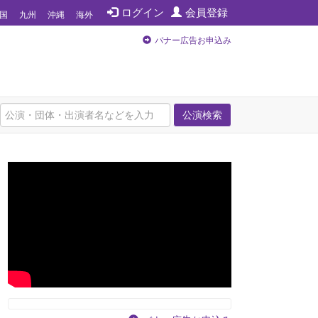
ログイン
会員登録
国
九州
沖縄
海外
バナー広告お申込み
公演検索