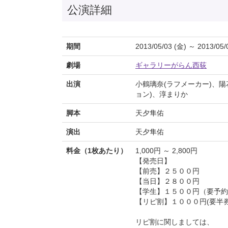
公演詳細
期間
2013/05/03 (金) ～ 2013/05/
劇場
ギャラリーがらん西荻
出演
小鶴璃奈(ラフメーカー)、
ョン)、淳まりか
脚本
天夕隼佑
演出
天夕隼佑
料金（1枚あたり）
1,000円 ～ 2,800円
【発売日】
【前売】２５００円
【当日】２８００円
【学生】１５００円（要予約
【リピ割】１０００円(要半券
リピ割に関しましては、