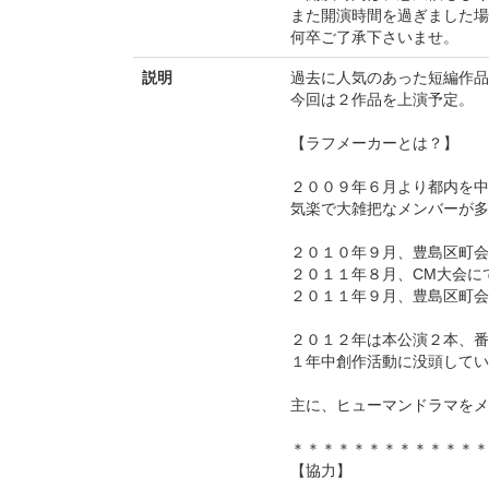
また開演時間を過ぎました場
何卒ご了承下さいませ。
説明
過去に人気のあった短編作品
今回は２作品を上演予定。
【ラフメーカーとは？】
２００９年６月より都内を中
気楽で大雑把なメンバーが多いの
２０１０年９月、豊島区町会
２０１１年８月、CM大会に
２０１１年９月、豊島区町会
２０１２年は本公演２本、番
１年中創作活動に没頭してい
主に、ヒューマンドラマをメ
＊＊＊＊＊＊＊＊＊＊＊＊＊
【協力】