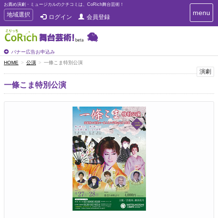
お薦め演劇・ミュージカルのクチコミは、CoRich舞台芸術！
T
menu
T
地域選択
ログイン
会員登録
o
o
g
g
g
g
l
l
バナー広告お申込み
e
e
HOME
公演
一條こま特別公演
n
n
演劇
a
a
v
一條こま特別公演
i
v
g
i
a
g
t
a
i
t
o
n
i
o
n