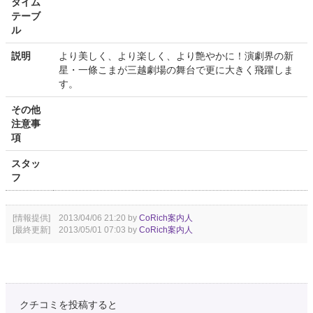
タイム
テーブ
ル
説明
より美しく、より楽しく、より艶やかに！演劇界の新
星・一條こまが三越劇場の舞台で更に大きく飛躍しま
す。
その他
注意事
項
スタッ
フ
[情報提供] 2013/04/06 21:20 by
CoRich案内人
[最終更新] 2013/05/01 07:03 by
CoRich案内人
クチコミを投稿すると