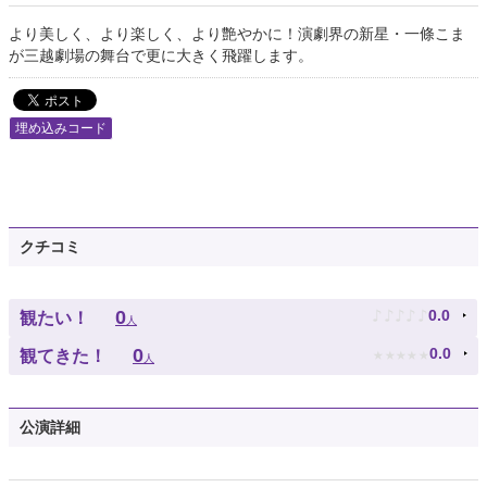
より美しく、より楽しく、より艶やかに！演劇界の新星・一條こま
が三越劇場の舞台で更に大きく飛躍します。
埋め込みコード
クチコミ
♪
♪
♪
♪
♪
0
0.0
観たい！
人
★
★
★
★
★
0
0.0
観てきた！
人
公演詳細