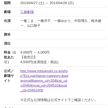
期間
2013/04/27 (土) ～ 2013/04/28 (日)
劇場
三越劇場
出演
一條こま、一條洋子、一條ゆかり、中田博久、桜木健
一、山口順子
脚本
演出
料金（1
4,000円 ～ 4,000円
枚あた
【発売日】
り）
4,000円(全席指定・税込)
公式／
http://www.mitsukoshi.co.jp/sho
劇場サ
p?EcLogicName=category.displ
イト
aysmall&genre_cd=20&lcat_cd
=2045&mcat_cd=204510&scat
_cd=20451006
※正式な公演情報は公式サイトでご確認ください。