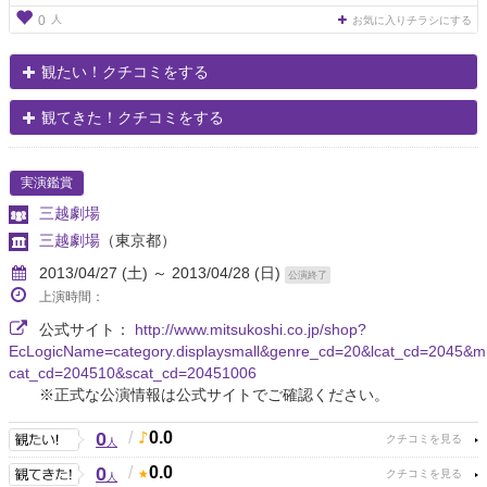
人
0
お気に入りチラシにする
観たい！クチコミをする
観てきた！クチコミをする
実演鑑賞
三越劇場
三越劇場
（東京都）
2013/04/27 (土) ～ 2013/04/28 (日)
公演終了
上演時間：
公式サイト：
http://www.mitsukoshi.co.jp/shop?
EcLogicName=category.displaysmall&genre_cd=20&lcat_cd=2045&m
cat_cd=204510&scat_cd=20451006
※正式な公演情報は公式サイトでご確認ください。
0
/
0.0
人
0
/
0.0
人