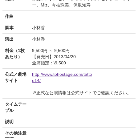
ー、Miz、今枝珠美、保坂知寿
作曲
脚本
小林香
演出
小林香
料金（1枚
9,500円 ～ 9,500円
あたり）
【発売日】2013/04/20
全席指定：\9,500
公式／劇場
http://www.tohostage.com/tatto
サイト
o14/
※正式な公演情報は公式サイトでご確認ください。
タイムテー
ブル
説明
その他注意