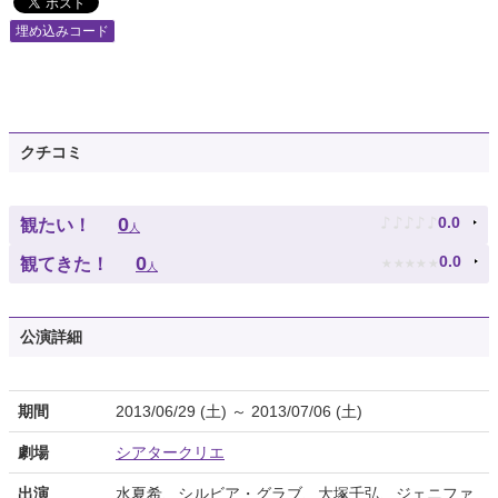
埋め込みコード
クチコミ
♪
♪
♪
♪
♪
0
0.0
観たい！
人
★
★
★
★
★
0
0.0
観てきた！
人
公演詳細
期間
2013/06/29 (土) ～ 2013/07/06 (土)
劇場
シアタークリエ
出演
水夏希、シルビア・グラブ、大塚千弘、ジェニファ