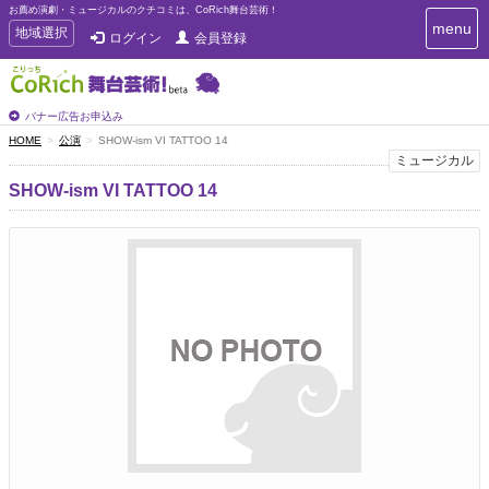
お薦め演劇・ミュージカルのクチコミは、CoRich舞台芸術！
T
menu
T
地域選択
ログイン
会員登録
o
o
g
g
g
g
l
l
バナー広告お申込み
e
e
HOME
公演
SHOW-ism VI TATTOO 14
n
n
ミュージカル
a
a
v
SHOW-ism VI TATTOO 14
i
v
g
i
a
g
t
a
i
t
o
n
i
o
n