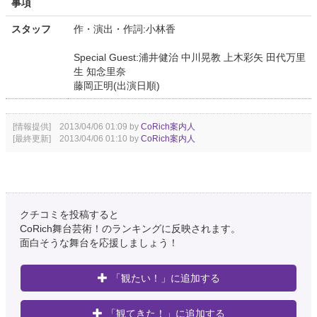
事項
スタッフ
作・演出・作詞:小林香
Special Guest:浦井健治 中川晃教 上木彩矢 田代万里
生 知念里奈
藤岡正明(出演日順)
[情報提供] 2013/04/06 01:09 by
CoRich案内人
[最終更新] 2013/04/06 01:10 by
CoRich案内人
クチコミを投稿すると
CoRich舞台芸術！のランキングに反映されます。
面白そうな舞台を応援しましょう！
「観たい！」に追加する
「観てきた！」に追加する