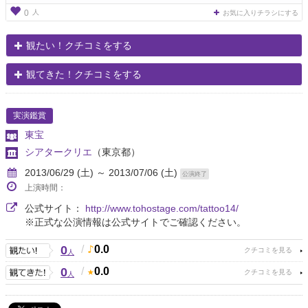
人
0
お気に入りチラシにする
観たい！クチコミをする
観てきた！クチコミをする
実演鑑賞
東宝
シアタークリエ
（東京都）
2013/06/29 (土) ～ 2013/07/06 (土)
公演終了
上演時間：
公式サイト：
http://www.tohostage.com/tattoo14/
※正式な公演情報は公式サイトでご確認ください。
0
/
0.0
人
0
/
0.0
人