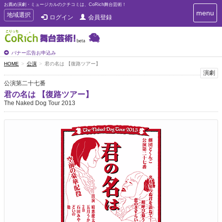
お薦め演劇・ミュージカルのクチコミは、CoRich舞台芸術！
T
menu
T
地域選択
ログイン
会員登録
o
o
g
g
g
g
l
l
バナー広告お申込み
e
e
HOME
公演
君の名は 【復路ツアー】
n
n
演劇
a
a
v
公演第二十七番
i
v
君の名は 【復路ツアー】
g
i
The Naked Dog Tour 2013
a
g
t
a
i
t
o
n
i
o
n