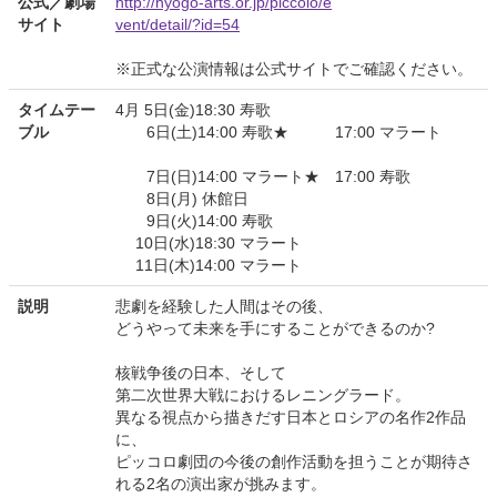
公式／劇場
http://hyogo-arts.or.jp/piccolo/e
サイト
vent/detail/?id=54
※正式な公演情報は公式サイトでご確認ください。
タイムテー
4月 5日(金)18:30 寿歌
ブル
6日(土)14:00 寿歌★ 17:00 マラート
7日(日)14:00 マラート★ 17:00 寿歌
8日(月) 休館日
9日(火)14:00 寿歌
10日(水)18:30 マラート
11日(木)14:00 マラート
説明
悲劇を経験した人間はその後、
どうやって未来を手にすることができるのか?
核戦争後の日本、そして
第二次世界大戦におけるレニングラード。
異なる視点から描きだす日本とロシアの名作2作品
に、
ピッコロ劇団の今後の創作活動を担うことが期待さ
れる2名の演出家が挑みます。