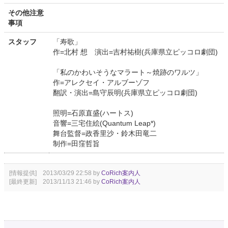
その他注意
事項
スタッフ
「寿歌」
作=北村 想 演出=吉村祐樹(兵庫県立ピッコロ劇団)
「私のかわいそうなマラート～焼跡のワルツ」
作=アレクセイ・アルブーゾフ
翻訳・演出=島守辰明(兵庫県立ピッコロ劇団)
照明=石原直盛(ハートス)
音響=三宅住絵(Quantum Leap*)
舞台監督=政香里沙・鈴木田竜二
制作=田窪哲旨
[情報提供] 2013/03/29 22:58 by
CoRich案内人
[最終更新] 2013/11/13 21:46 by
CoRich案内人