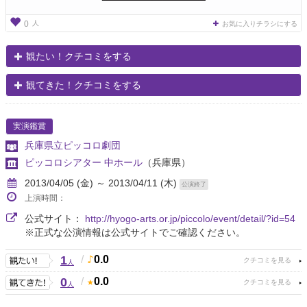
人
0
お気に入りチラシにする
観たい！クチコミをする
観てきた！クチコミをする
実演鑑賞
兵庫県立ピッコロ劇団
ピッコロシアター 中ホール
（兵庫県）
2013/04/05 (金) ～ 2013/04/11 (木)
公演終了
上演時間：
公式サイト：
http://hyogo-arts.or.jp/piccolo/event/detail/?id=54
※正式な公演情報は公式サイトでご確認ください。
1
/
0.0
人
0
/
0.0
人