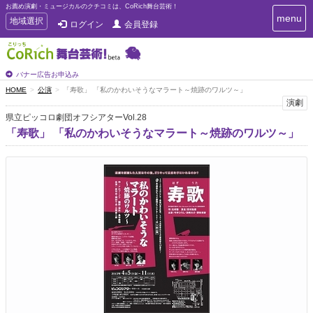
お薦め演劇・ミュージカルのクチコミは、CoRich舞台芸術！
T
menu
T
地域選択
ログイン
会員登録
o
o
g
g
g
g
l
l
バナー広告お申込み
e
e
HOME
公演
「寿歌」 「私のかわいそうなマラート～焼跡のワルツ～」
n
n
演劇
a
a
v
県立ピッコロ劇団オフシアターVol.28
i
v
「寿歌」 「私のかわいそうなマラート～焼跡のワルツ～」
g
i
a
g
t
a
i
t
o
n
i
o
n