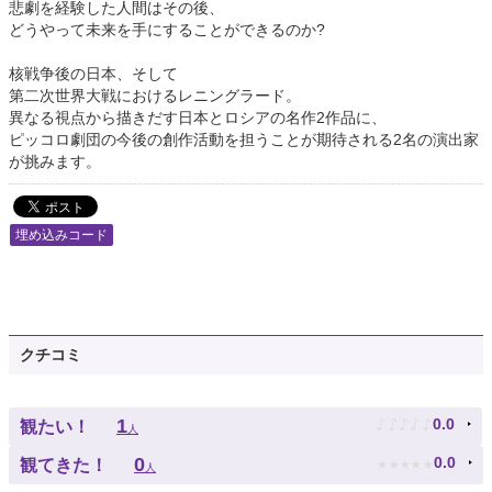
悲劇を経験した人間はその後、
どうやって未来を手にすることができるのか?
核戦争後の日本、そして
第二次世界大戦におけるレニングラード。
異なる視点から描きだす日本とロシアの名作2作品に、
ピッコロ劇団の今後の創作活動を担うことが期待される2名の演出家
が挑みます。
埋め込みコード
クチコミ
♪
♪
♪
♪
♪
1
0.0
観たい！
人
★
★
★
★
★
0
0.0
観てきた！
人